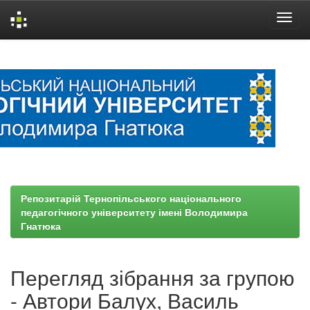
Skip
navigation
Репозитарій Тернопільського національного
педагогічного університету імені Володимира
Гнатюка
Перегляд зібрання за групою
- Автори Балух, Василь