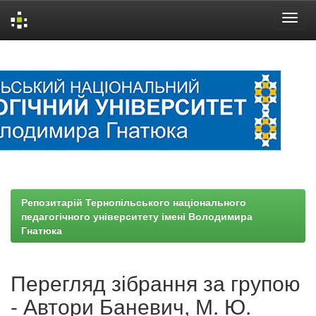
Skip
navigation
Репозитарій Тернопільського національного
педагогічного університету імені Володимира
Гнатюка
Перегляд зібрання за групою
- Автори Баневич, М. Ю.