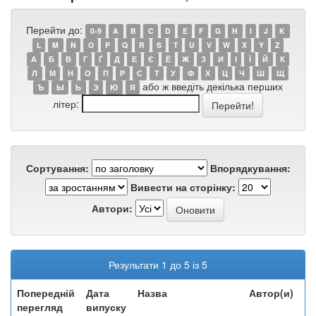
Перейти до:
0-9
A
B
C
D
E
F
G
H
I
J
K
L
M
N
O
P
Q
R
S
T
U
V
W
X
Y
Z
А
Б
В
Г
Ґ
Д
Е
Є
Ё
Ж
З
И
І
Ї
Й
К
Л
М
Н
О
П
Р
С
Т
У
Ф
Х
Ц
Ч
Ш
Щ
або ж введіть декілька перших
Ъ
Ы
Ь
Э
Ю
Я
літер:
Сортування:
Впорядкування:
Вивести на сторінку:
Автори:
Результати 1 до 5 із 5
Попередній
Дата
Назва
Автор(и)
перегляд
випуску