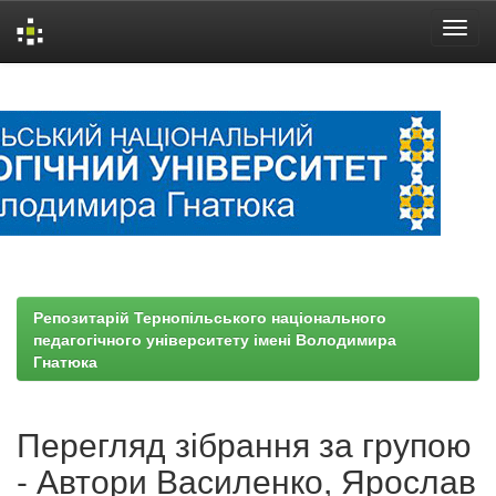
Skip
navigation
Репозитарій Тернопільського національного
педагогічного університету імені Володимира
Гнатюка
Перегляд зібрання за групою
- Автори Василенко, Ярослав