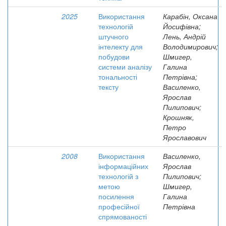
2025
Використання
Карабін, Оксана
технологій
Йосифівна;
штучного
Лень, Андрій
інтелекту для
Володимирович;
побудови
Шмигер,
системи аналізу
Галина
тональності
Петрівна;
тексту
Василенко,
Ярослав
Пилипович;
Крошняк,
Петро
Ярославович
2008
Використання
Василенко,
інформаційних
Ярослав
технологій з
Пилипович;
метою
Шмигер,
посилення
Галина
професійної
Петрівна
спрямованості