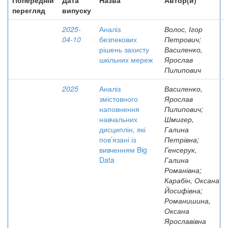
Попередній
Дата
Назва
Автор(и)
перегляд
випуску
2025-
Аналіз
Волос, Ігор
04-10
безпекових
Петрович;
рішень захисту
Василенко,
шкільних мереж
Ярослав
Пилипович
2025
Аналіз
Василенко,
змістовного
Ярослав
наповнення
Пилипович;
навчальних
Шмигер,
дисциплін, які
Галина
пов’язані із
Петрівна;
вивченням Big
Генсерук,
Data
Галина
Романівна;
Карабін, Оксана
Йосифівна;
Романишина,
Оксана
Ярославівна