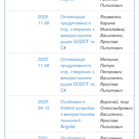
Пилипович
2025-
Оптимізація
Якименко,
11-06
продуктивності
Карина
ігор, створених з
Миколаївна;
використанням
Василенко,
рушія GODOT та
Ярослав
C#
Пилипович
2025-
Оптимізація
Мельник,
11-06
продуктивності
Петро
ігор, створених з
Петрович;
використанням
Василенко,
рушія GODOT та
Ярослав
C#
Пилипович
2025-
Особливості
Воропай, Ігор
04-10
frotend-розробки
Олександрович;
з використанням
Василенко,
технології
Ярослав
Angular
Пилипович
2021
Особливості
Василенко,