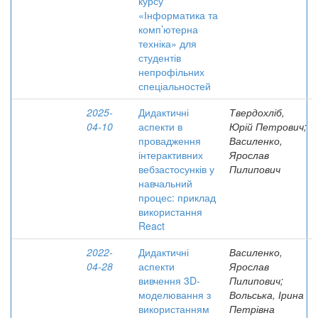
курсу
«Інформатика та
комп’ютерна
техніка» для
студентів
непрофільних
спеціальностей
2025-
Дидактичні
Твердохліб,
04-10
аспекти в
Юрій Петрович;
провадження
Василенко,
інтерактивних
Ярослав
вебзастосунків у
Пилипович
навчальний
процес: приклад
використання
React
2022-
Дидактичні
Василенко,
04-28
аспекти
Ярослав
вивчення 3D-
Пилипович;
моделювання з
Вольська, Ірина
використанням
Петрівна