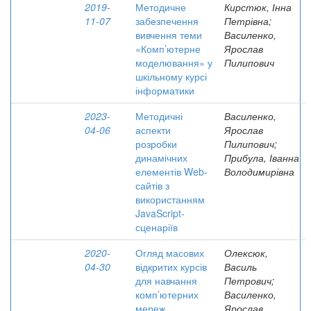
2019-
Методичне
Кирстюк, Інна
11-07
забезпечення
Петрівна;
вивчення теми
Василенко,
«Комп’ютерне
Ярослав
моделювання» у
Пилипович
шкільному курсі
інформатики
2023-
Методичні
Василенко,
04-06
аспекти
Ярослав
розробки
Пилипович;
динамічних
Прибула, Іванна
елементів Web-
Володимирівна
сайтів з
використанням
JavaScript-
сценаріїв
2020-
Огляд масових
Олексюк,
04-30
відкритих курсів
Василь
для навчання
Петрович;
комп’ютерних
Василенко,
мереж
Ярослав