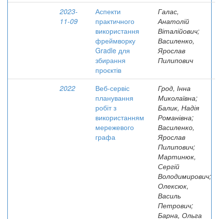
2023-
Аспекти
Галас,
11-09
практичного
Анатолій
використання
Віталійович;
фреймворку
Василенко,
Gradle для
Ярослав
збирання
Пилипович
проєктів
2022
Веб-сервіс
Грод, Інна
планування
Миколаївна;
робіт з
Балик, Надія
використанням
Романівна;
мережевого
Василенко,
графа
Ярослав
Пилипович;
Мартинюк,
Сергій
Володимирович;
Олексюк,
Василь
Петрович;
Барна, Ольга