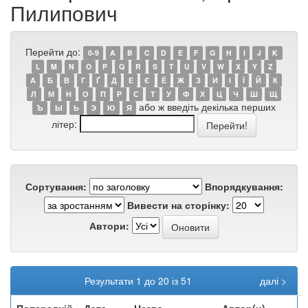
Пилипович
Перейти до:
0-9
A
B
C
D
E
F
G
H
I
J
K
L
M
N
O
P
Q
R
S
T
U
V
W
X
Y
Z
А
Б
В
Г
Ґ
Д
Е
Є
Ё
Ж
З
И
І
Ї
Й
К
Л
М
Н
О
П
Р
С
Т
У
Ф
Х
Ц
Ч
Ш
Щ
або ж введіть декілька перших
Ъ
Ы
Ь
Э
Ю
Я
літер:
Сортування:
Впорядкування:
Вивести на сторінку:
Автори:
Результати 1 до 20 із 51
далі >