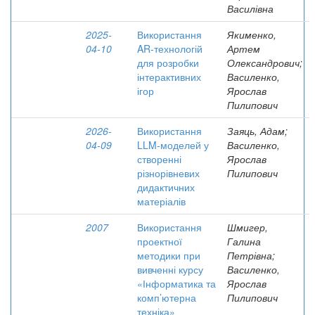
Василівна
2025-
Використання
Якименко,
04-10
AR-технологій
Артем
для розробки
Олександрович;
інтерактивних
Василенко,
ігор
Ярослав
Пилипович
2026-
Використання
Заяць, Адам;
04-09
LLM-моделей у
Василенко,
створенні
Ярослав
різнорівневих
Пилипович
дидактичних
матеріалів
2007
Використання
Шмигер,
проектної
Галина
методики при
Петрівна;
вивченні курсу
Василенко,
«Інформатика та
Ярослав
комп’ютерна
Пилипович
техніка»