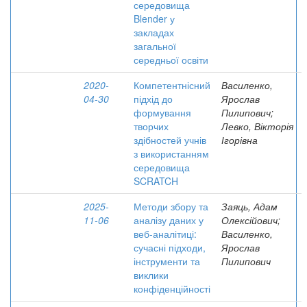
середовища
Blender у
закладах
загальної
середньої освіти
2020-
Компетентнісний
Василенко,
04-30
підхід до
Ярослав
формування
Пилипович;
творчих
Левко, Вікторія
здібностей учнів
Ігорівна
з використанням
середовища
SCRATCH
2025-
Методи збору та
Заяць, Адам
11-06
аналізу даних у
Олексійович;
веб-аналітиці:
Василенко,
сучасні підходи,
Ярослав
інструменти та
Пилипович
виклики
конфіденційності