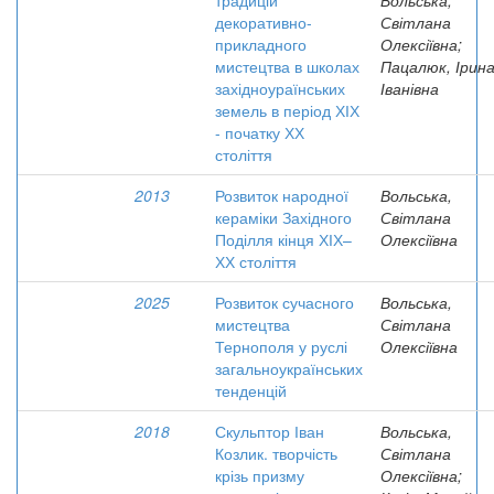
традицій
Вольська,
декоративно-
Світлана
прикладного
Олексіївна;
мистецтва в школах
Пацалюк, Ірин
західноураїнських
Іванівна
земель в період ХІХ
- початку ХХ
століття
2013
Розвиток народної
Вольська,
кераміки Західного
Світлана
Поділля кінця ХІХ–
Олексіївна
ХХ століття
2025
Розвиток сучасного
Вольська,
мистецтва
Світлана
Тернополя у руслі
Олексіївна
загальноукраїнських
тенденцій
2018
Скульптор Іван
Вольська,
Козлик. творчість
Світлана
крізь призму
Олексіївна;