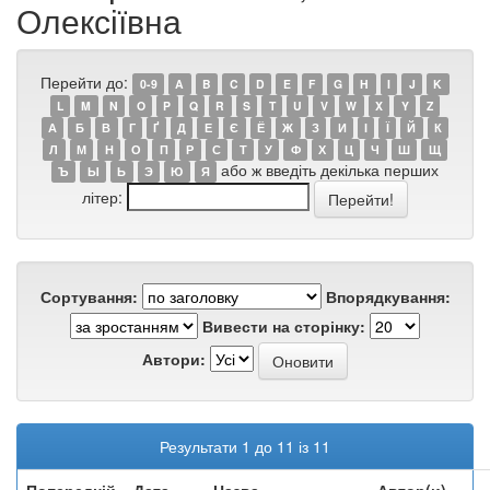
Олексіївна
Перейти до:
0-9
A
B
C
D
E
F
G
H
I
J
K
L
M
N
O
P
Q
R
S
T
U
V
W
X
Y
Z
А
Б
В
Г
Ґ
Д
Е
Є
Ё
Ж
З
И
І
Ї
Й
К
Л
М
Н
О
П
Р
С
Т
У
Ф
Х
Ц
Ч
Ш
Щ
або ж введіть декілька перших
Ъ
Ы
Ь
Э
Ю
Я
літер:
Сортування:
Впорядкування:
Вивести на сторінку:
Автори:
Результати 1 до 11 із 11