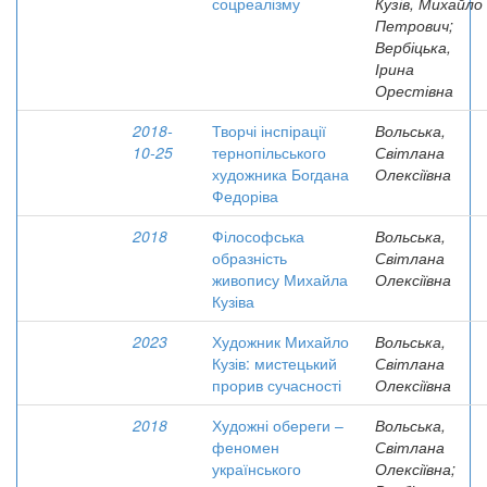
соцреалізму
Кузів, Михайло
Петрович;
Вербіцька,
Ірина
Орестівна
2018-
Творчі інспірації
Вольська,
10-25
тернопільського
Світлана
художника Богдана
Олексіївна
Федоріва
2018
Філософська
Вольська,
образність
Світлана
живопису Михайла
Олексіївна
Кузіва
2023
Художник Михайло
Вольська,
Кузів: мистецький
Світлана
прорив сучасності
Олексіївна
2018
Художні обереги –
Вольська,
феномен
Світлана
українського
Олексіївна;