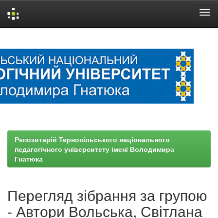
Skip
navigation
Репозитарій Тернопільського національного
педагогічного університету імені Володимира
Гнатюка
Перегляд зібрання за групою
- Автори Вольська, Світлана