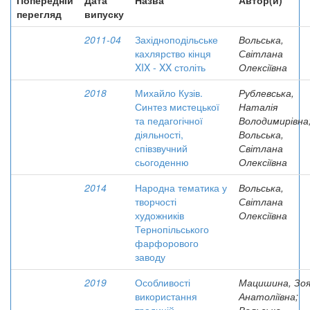
Попередній
Дата
Назва
Автор(и)
перегляд
випуску
2011-04
Західноподільське
Вольська,
кахлярство кінця
Світлана
XIX - XX століть
Олексіївна
2018
Михайло Кузів.
Рублевська,
Синтез мистецької
Наталія
та педагогічної
Володимирівна
діяльності,
Вольська,
співзвучний
Світлана
сьогоденню
Олексіївна
2014
Народна тематика у
Вольська,
творчості
Світлана
художників
Олексіївна
Тернопільського
фарфорового
заводу
2019
Особливості
Мацишина, Зо
використання
Анатоліївна;