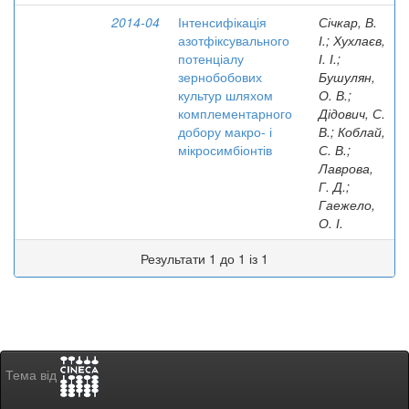
2014-04
Інтенсифікація
Січкар, В.
азотфіксувального
І.; Хухлаєв,
потенціалу
І. І.;
зернобобових
Бушулян,
культур шляхом
О. В.;
комплементарного
Дідович, С.
добору макро- і
В.; Коблай,
мікросимбіонтів
С. В.;
Лаврова,
Г. Д.;
Гаежело,
О. І.
Результати 1 до 1 із 1
Тема від