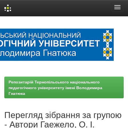
Skip
navigation
Репозитарій Тернопільського національного
педагогічного університету імені Володимира
Гнатюка
Перегляд зібрання за групою
- Автори Гаежело, О. І.