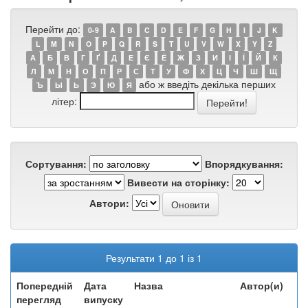
Перейти до:
0-9
A
B
C
D
E
F
G
H
I
J
K
L
M
N
O
P
Q
R
S
T
U
V
W
X
Y
Z
А
Б
В
Г
Ґ
Д
Е
Є
Ё
Ж
З
И
І
Ї
Й
К
Л
М
Н
О
П
Р
С
Т
У
Ф
Х
Ц
Ч
Ш
Щ
або ж введіть декілька перших
Ъ
Ы
Ь
Э
Ю
Я
літер:
Сортування:
Впорядкування:
Вивести на сторінку:
Автори:
Результати 1 до 1 із 1
Попередній
Дата
Назва
Автор(и)
перегляд
випуску