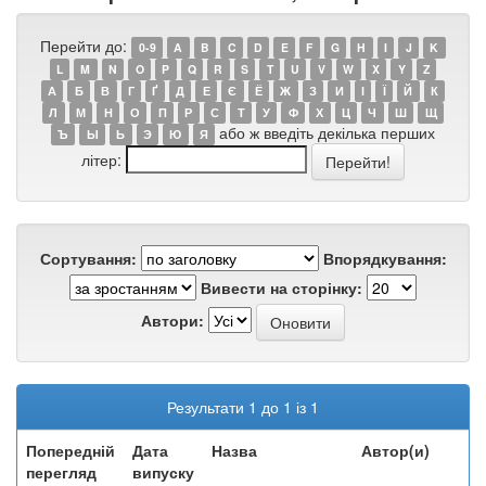
Перейти до:
0-9
A
B
C
D
E
F
G
H
I
J
K
L
M
N
O
P
Q
R
S
T
U
V
W
X
Y
Z
А
Б
В
Г
Ґ
Д
Е
Є
Ё
Ж
З
И
І
Ї
Й
К
Л
М
Н
О
П
Р
С
Т
У
Ф
Х
Ц
Ч
Ш
Щ
або ж введіть декілька перших
Ъ
Ы
Ь
Э
Ю
Я
літер:
Сортування:
Впорядкування:
Вивести на сторінку:
Автори:
Результати 1 до 1 із 1
Попередній
Дата
Назва
Автор(и)
перегляд
випуску