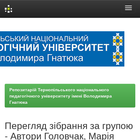
Skip
navigation
Репозитарій Тернопільського національного
педагогічного університету імені Володимира
Гнатюка
Перегляд зібрання за групою
- Автори Головчак, Марія