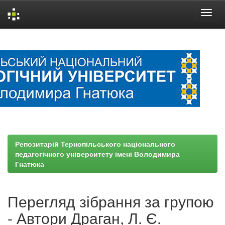
Skip
navigation
Репозитарій Тернопільського національного
педагогічного університету імені Володимира
Гнатюка
Перегляд зібрання за групою
- Автори Драган, Л. Є.