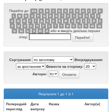
Перейти до:
0-9
A
B
C
D
E
F
G
H
I
J
K
L
M
N
O
P
Q
R
S
T
U
V
W
X
Y
Z
А
Б
В
Г
Ґ
Д
Е
Є
Ё
Ж
З
И
І
Ї
Й
К
Л
М
Н
О
П
Р
С
Т
У
Ф
Х
Ц
Ч
Ш
Щ
або ж введіть декілька перших
Ъ
Ы
Ь
Э
Ю
Я
літер:
Сортування:
Впорядкування:
Вивести на сторінку:
Автори:
Результати 1 до 1 із 1
Попередній
Дата
Назва
Автор(и)
перегляд
випуску