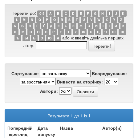
Перейти до:
0-9
A
B
C
D
E
F
G
H
I
J
K
L
M
N
O
P
Q
R
S
T
U
V
W
X
Y
Z
А
Б
В
Г
Ґ
Д
Е
Є
Ё
Ж
З
И
І
Ї
Й
К
Л
М
Н
О
П
Р
С
Т
У
Ф
Х
Ц
Ч
Ш
Щ
або ж введіть декілька перших
Ъ
Ы
Ь
Э
Ю
Я
літер:
Сортування:
Впорядкування:
Вивести на сторінку:
Автори:
Результати 1 до 1 із 1
Попередній
Дата
Назва
Автор(и)
перегляд
випуску