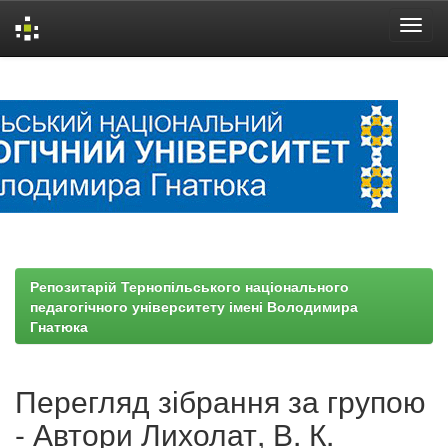
Skip
navigation
Репозитарій Тернопільського національного
педагогічного університету імені Володимира
Гнатюка
Перегляд зібрання за групою
- Автори Лихолат, В. К.