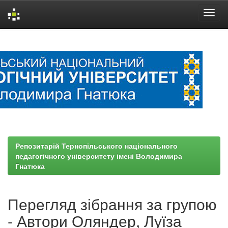
Skip
navigation
Репозитарій Тернопільського національного
педагогічного університету імені Володимира
Гнатюка
Перегляд зібрання за групою
- Автори Оляндер, Луїза