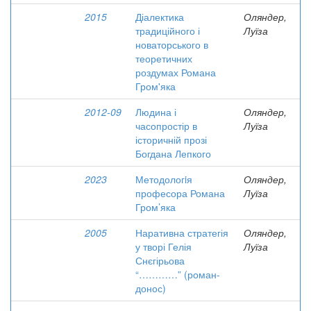
2015
Діалектика
Оляндер,
традиційного і
Луїза
новаторського в
теоретичних
роздумах Романа
Гром'яка
2012-09
Людина і
Оляндер,
часопростір в
Луїза
історичній прозі
Богдана Лепкого
2023
Методологiя
Оляндер,
професора Романа
Луїза
Гром’яка
2005
Наративна стратегія
Оляндер,
у творі Гелія
Луїза
Снєгірьова
“…………” (роман-
донос)