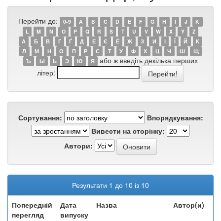
Перейти до:
0-9
A
B
C
D
E
F
G
H
I
J
K
L
M
N
O
P
Q
R
S
T
U
V
W
X
Y
Z
А
Б
В
Г
Ґ
Д
Е
Є
Ё
Ж
З
И
І
Ї
Й
К
Л
М
Н
О
П
Р
С
Т
У
Ф
Х
Ц
Ч
Ш
Щ
або ж введіть декілька перших
Ъ
Ы
Ь
Э
Ю
Я
літер:
Сортування:
Впорядкування:
Вивести на сторінку:
Автори:
Результати 1 до 10 із 10
Попередній
Дата
Назва
Автор(и)
перегляд
випуску