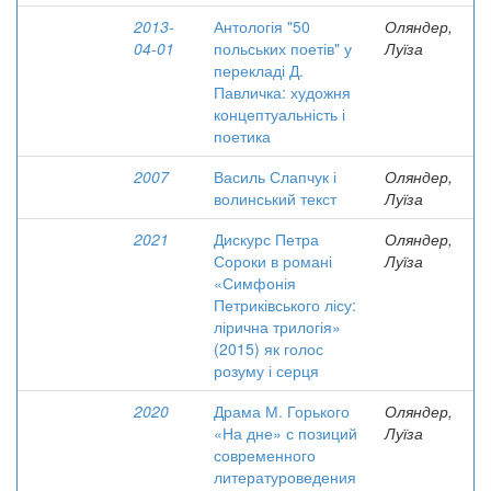
2013-
Антологія "50
Оляндер,
04-01
польських поетів" у
Луїза
перекладі Д.
Павличка: художня
концептуальність і
поетика
2007
Василь Слапчук і
Оляндер,
волинський текст
Луїза
2021
Дискурс Петра
Оляндер,
Сороки в романі
Луїза
«Симфонія
Петриківського лісу:
лірична трилогія»
(2015) як голос
розуму і серця
2020
Драма М. Горького
Оляндер,
«На дне» с позиций
Луїза
современного
литературоведения