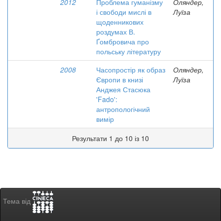
2012
Проблема гуманізму
Оляндер,
і свободи мислі в
Луїза
щоденникових
роздумах В.
Ґомбровича про
польську літературу
2008
Часопростір як образ
Оляндер,
Європи в книзі
Луїза
Анджея Стасюка
'Fado':
антропологічний
вимір
Результати 1 до 10 із 10
Тема від