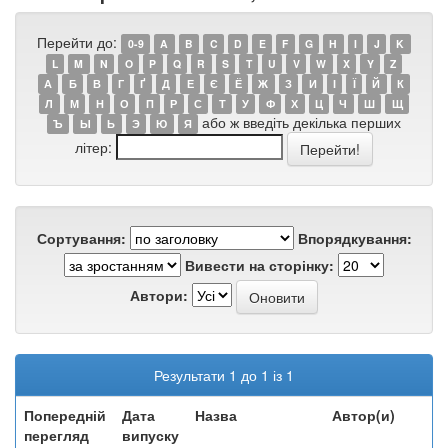
Перейти до:
0-9
A
B
C
D
E
F
G
H
I
J
K
L
M
N
O
P
Q
R
S
T
U
V
W
X
Y
Z
А
Б
В
Г
Ґ
Д
Е
Є
Ё
Ж
З
И
І
Ї
Й
К
Л
М
Н
О
П
Р
С
Т
У
Ф
Х
Ц
Ч
Ш
Щ
або ж введіть декілька перших
Ъ
Ы
Ь
Э
Ю
Я
літер:
Сортування:
Впорядкування:
Вивести на сторінку:
Автори:
Результати 1 до 1 із 1
Попередній
Дата
Назва
Автор(и)
перегляд
випуску