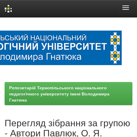
Skip
navigation
Репозитарій Тернопільського національного
педагогічного університету імені Володимира
Гнатюка
Перегляд зібрання за групою
- Автори Павлюк, О. Я.