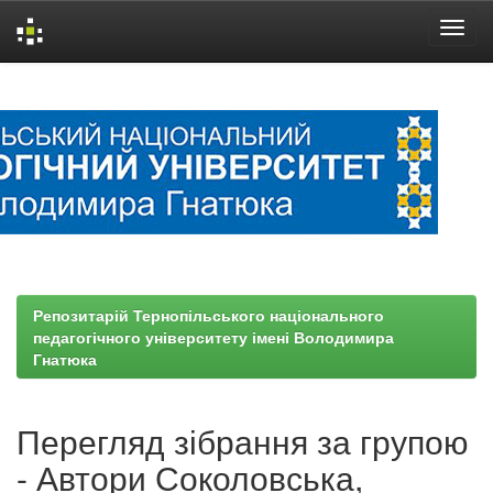
Skip
navigation
Репозитарій Тернопільського національного
педагогічного університету імені Володимира
Гнатюка
Перегляд зібрання за групою
- Автори Соколовська,