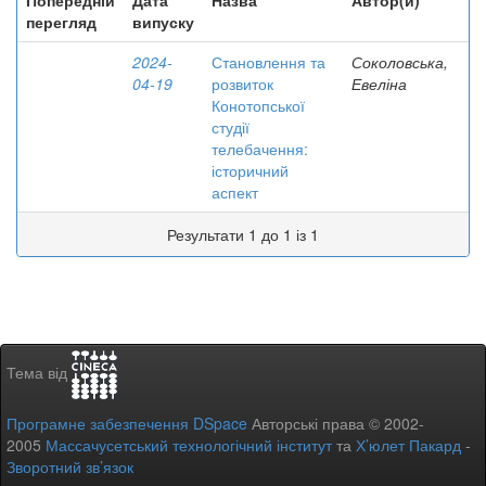
Попередній
Дата
Назва
Автор(и)
перегляд
випуску
2024-
Становлення та
Соколовська,
04-19
розвиток
Евеліна
Конотопської
студії
телебачення:
історичний
аспект
Результати 1 до 1 із 1
Тема від
Програмне забезпечення DSpace
Авторські права © 2002-
2005
Массачусетський технологічний інститут
та
Х’юлет Пакард
-
Зворотний зв’язок