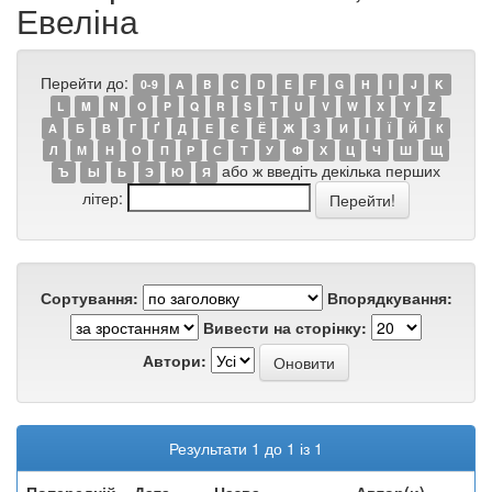
Евеліна
Перейти до:
0-9
A
B
C
D
E
F
G
H
I
J
K
L
M
N
O
P
Q
R
S
T
U
V
W
X
Y
Z
А
Б
В
Г
Ґ
Д
Е
Є
Ё
Ж
З
И
І
Ї
Й
К
Л
М
Н
О
П
Р
С
Т
У
Ф
Х
Ц
Ч
Ш
Щ
або ж введіть декілька перших
Ъ
Ы
Ь
Э
Ю
Я
літер:
Сортування:
Впорядкування:
Вивести на сторінку:
Автори:
Результати 1 до 1 із 1