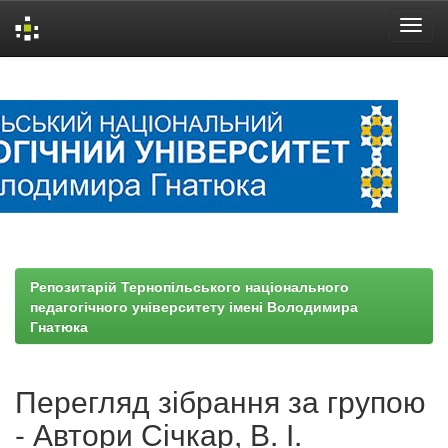
Skip
navigation
Репозитарій Тернопільського національного
педагогічного університету імені Володимира
Гнатюка
Перегляд зібрання за групою
- Автори Січкар, В. І.