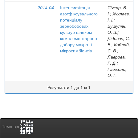
2014-04
Інтенсифікація
Січкар, В.
азотфіксувального
І.; Хухлаєв,
потенціалу
І. І.;
зернобобових
Бушулян,
культур шляхом
О. В.;
комплементарного
Дідович, С.
добору макро- і
В.; Коблай,
мікросимбіонтів
С. В.;
Лаврова,
Г. Д.;
Гаежело,
О. І.
Результати 1 до 1 із 1
Тема від