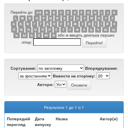
Перейти до:
0-9
A
B
C
D
E
F
G
H
I
J
K
L
M
N
O
P
Q
R
S
T
U
V
W
X
Y
Z
А
Б
В
Г
Ґ
Д
Е
Є
Ё
Ж
З
И
І
Ї
Й
К
Л
М
Н
О
П
Р
С
Т
У
Ф
Х
Ц
Ч
Ш
Щ
або ж введіть декілька перших
Ъ
Ы
Ь
Э
Ю
Я
літер:
Сортування:
Впорядкування:
Вивести на сторінку:
Автори:
Результати 1 до 1 із 1
Попередній
Дата
Назва
Автор(и)
перегляд
випуску