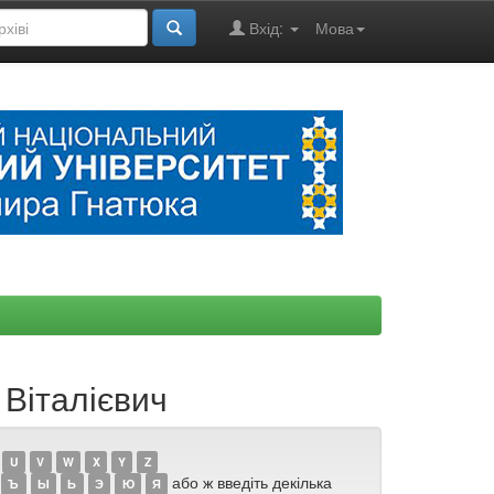
Вхід:
Мова
 Віталієвич
U
V
W
X
Y
Z
або ж введіть декілька
Ъ
Ы
Ь
Э
Ю
Я