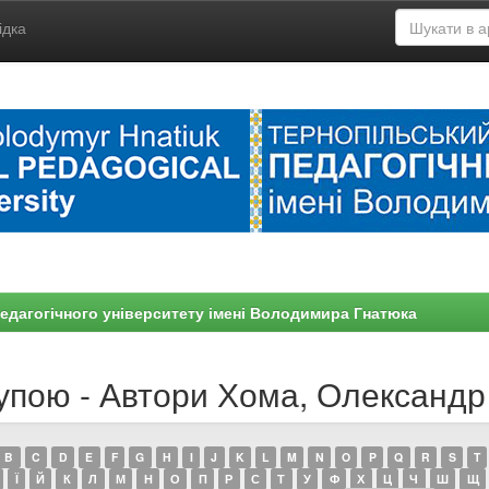
ідка
едагогічного університету імені Володимира Гнатюка
упою - Автори Хома, Олександр
B
C
D
E
F
G
H
I
J
K
L
M
N
O
P
Q
R
S
T
Ї
Й
К
Л
М
Н
О
П
Р
С
Т
У
Ф
Х
Ц
Ч
Ш
Щ