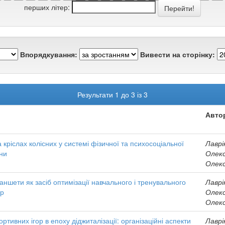
перших літер:
Впорядкування:
Вивести на сторінку:
Результати 1 до 3 із 3
Авто
кріслах колісних у системі фізичної та психосоціальної
Лаврі
йни
Олекс
Олекс
аншети як засіб оптимізації навчального і тренувального
Лаврі
ор
Олекс
Олекс
ортивних ігор в епоху діджиталізації: організаційні аспекти
Лаврі