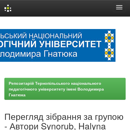
Skip
navigation
Репозитарій Тернопільського національного
педагогічного університету імені Володимира
Гнатюка
Перегляд зібрання за групою
- Автори Synorub, Halyna