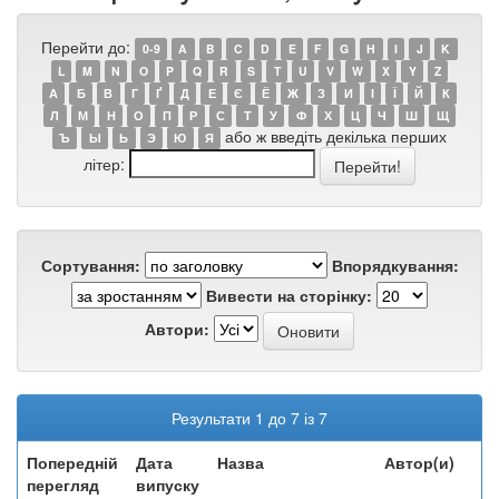
Перейти до:
0-9
A
B
C
D
E
F
G
H
I
J
K
L
M
N
O
P
Q
R
S
T
U
V
W
X
Y
Z
А
Б
В
Г
Ґ
Д
Е
Є
Ё
Ж
З
И
І
Ї
Й
К
Л
М
Н
О
П
Р
С
Т
У
Ф
Х
Ц
Ч
Ш
Щ
або ж введіть декілька перших
Ъ
Ы
Ь
Э
Ю
Я
літер:
Сортування:
Впорядкування:
Вивести на сторінку:
Автори:
Результати 1 до 7 із 7
Попередній
Дата
Назва
Автор(и)
перегляд
випуску