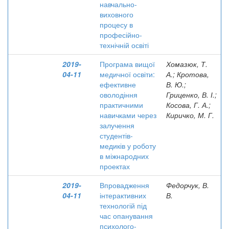
навчально-
виховного
процесу в
професійно-
технічній освіті
2019-
Програма вищої
Хомазюк, Т.
04-11
медичної освіти:
А.; Кротова,
ефективне
В. Ю.;
оволодіння
Гриценко, В. І.;
практичними
Косова, Г. А.;
навичками через
Киричко, М. Г.
залучення
студентів-
медиків у роботу
в міжнародних
проектах
2019-
Впровадження
Федорчук, В.
04-11
інтерактивних
В.
технологій під
час опанування
психолого-