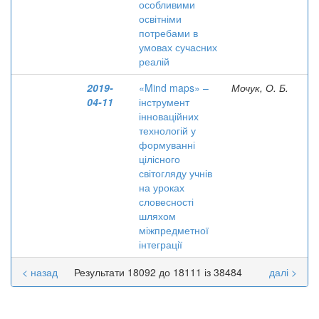
особливими
освітніми
потребами в
умовах сучасних
реалій
2019-
«Mind maps» –
Мочук, О. Б.
04-11
інструмент
інноваційних
технологій у
формуванні
цілісного
світогляду учнів
на уроках
словесності
шляхом
міжпредметної
інтеграції
< назад
Результати 18092 до 18111 із 38484
далі >