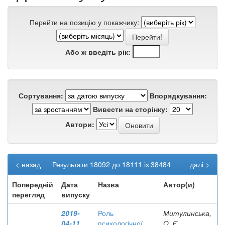
Перейти на позицію у покажчику:
Або ж введіть рік:
Сортування:
Впорядкування:
Вивести на сторінку:
Автори:
< назад
Результати 18092 до 18111 із 38484
далі >
Попередній
Дата
Назва
Автор(и)
перегляд
випуску
2019-
Роль
Митулинська,
04-11
психологічної
О. Є.