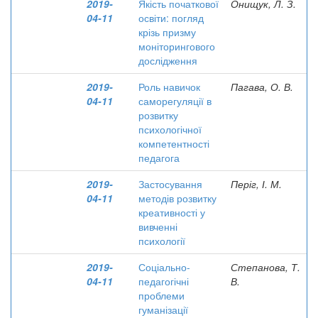
2019-
Якість початкової
Онищук, Л. З.
04-11
освіти: погляд
крізь призму
моніторингового
дослідження
2019-
Роль навичок
Пагава, О. В.
04-11
саморегуляції в
розвитку
психологічної
компетентності
педагога
2019-
Застосування
Періг, І. М.
04-11
методів розвитку
креативності у
вивченні
психології
2019-
Соціально-
Степанова, Т.
04-11
педагогічні
В.
проблеми
гуманізації