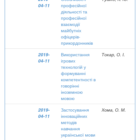
04-11
професійної
діяльності та
професійної
взаємодії
майбутніх
офіцерів-
прикордонників
2019-
Використання
Токар, О. І.
04-11
ігрових
технологій у
формуванні
компетентності в
говорінні
іноземною
мовою
2019-
Застосування
Хома, О. М.
04-11
інноваційних
методів
навчання
української мови