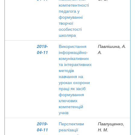
компетентності
педагога у
формуванні
творчої
особистості
школяра
2019-
Використання
Павлішина, А.
04-11
інформаційно-
А.
комунікативних
та інтерактивних
методів
навчання на
уроках охорони
праці як засіб
формування
ключових
компетенцій
учнів
2019-
Перспективи
Павлущенко,
04-11
реалізації
Н. М.