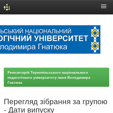
Skip
navigation
Репозитарій Тернопільського національного
педагогічного університету імені Володимира
Гнатюка
Перегляд зібрання за групою
- Дати випуску