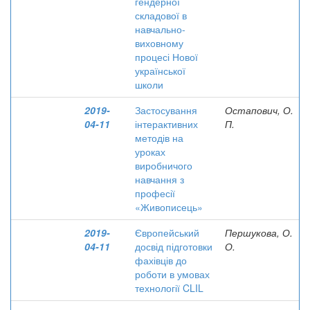
гендерної
складової в
навчально-
виховному
процесі Нової
української
школи
2019-
Застосування
Остапович, О.
04-11
інтерактивних
П.
методів на
уроках
виробничого
навчання з
професії
«Живописець»
2019-
Європейський
Першукова, О.
04-11
досвід підготовки
О.
фахівців до
роботи в умовах
технології CLIL