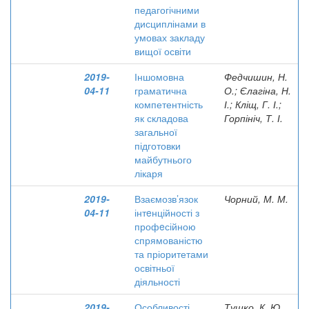
педагогічними
дисциплінами в
умовах закладу
вищої освіти
2019-
Іншомовна
Федчишин, Н.
04-11
граматична
О.; Єлагіна, Н.
компетентність
І.; Кліщ, Г. І.;
як складова
Горпініч, Т. І.
загальної
підготовки
майбутнього
лікаря
2019-
Взаємозв’язок
Чорний, М. М.
04-11
інтeнційності з
профeсійною
спрямованістю
та пріоритетами
освітньої
діяльності
2019-
Особливості
Тушко, К. Ю.