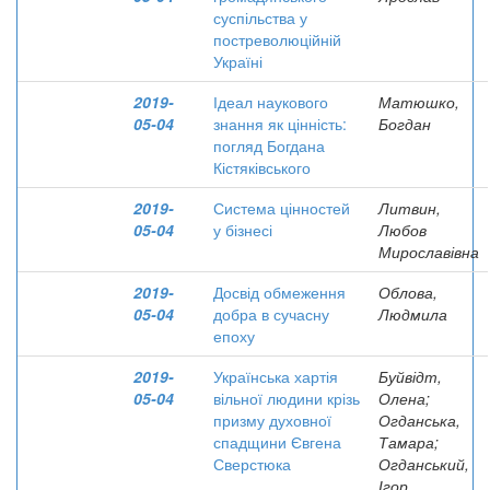
суспільства у
постреволюційній
Україні
2019-
Ідеал наукового
Матюшко,
05-04
знання як цінність:
Богдан
погляд Богдана
Кістяківського
2019-
Система цінностей
Литвин,
05-04
у бізнесі
Любов
Мирославівна
2019-
Досвід обмеження
Облова,
05-04
добра в сучасну
Людмила
епоху
2019-
Українська хартія
Буйвідт,
05-04
вільної людини крізь
Олена;
призму духовної
Огданська,
спадщини Євгена
Тамара;
Сверстюка
Огданський,
Ігор