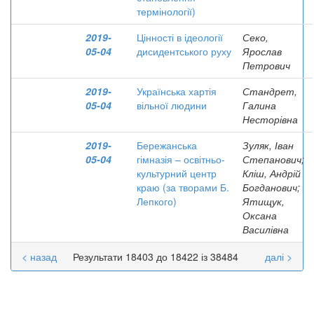
термінології)
2019-
Цінності в ідеології
Секо,
05-04
дисидентського руху
Ярослав
Петрович
2019-
Українська хартія
Стандрет,
05-04
вільної людини
Галина
Несторівна
2019-
Бережанська
Зуляк, Іван
05-04
гімназія – освітньо-
Степанович;
культурний центр
Кліш, Андрій
краю (за творами Б.
Богданович;
Лепкого)
Ятищук,
Оксана
Василівна
< назад
Результати 18403 до 18422 із 38484
далі >