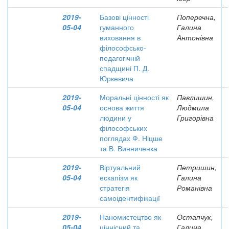
2019-
Базові цінності
Поперечна,
05-04
гуманного
Галина
виховання в
Антонівна
філософсько-
педагогічній
спадщині П. Д.
Юркевича
2019-
Моральні цінності як
Павлишин,
05-04
основа життя
Людмила
людини у
Григорівна
філософських
поглядах Ф. Ніцше
та В. Винниченка
2019-
Віртуальний
Петришин,
05-04
ескапізм як
Галина
стратегія
Романівна
самоідентифікації
2019-
Наномистецтво як
Остапчук,
05-04
ціннісний та
Галина