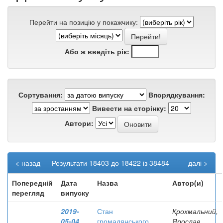
Перейти на позицію у покажчику:
Або ж введіть рік:
Сортування:
Впорядкування:
Вивести на сторінку:
Автори:
< назад
Результати 18403 до 18422 із 38484
далі >
Попередній
Дата
Назва
Автор(и)
перегляд
випуску
2019-
Стан
Крохмальний,
05-04
громадянського
Ярослав