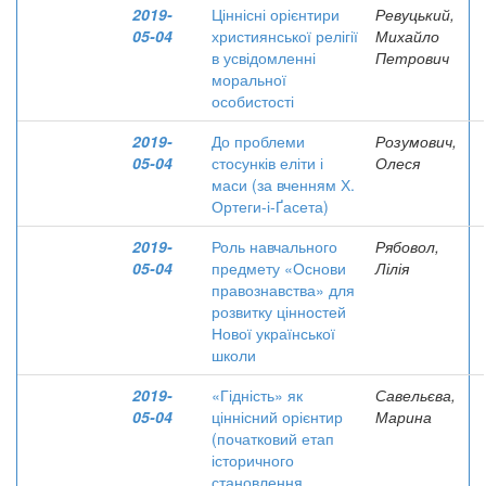
2019-
Ціннісні орієнтири
Ревуцький,
05-04
християнської релігії
Михайло
в усвідомленні
Петрович
моральної
особистості
2019-
До проблеми
Розумович,
05-04
стосунків еліти і
Олеся
маси (за вченням Х.
Ортеги-і-Ґасета)
2019-
Роль навчального
Рябовол,
05-04
предмету «Основи
Лілія
правознавства» для
розвитку цінностей
Нової української
школи
2019-
«Гідність» як
Савельєва,
05-04
ціннісний орієнтир
Марина
(початковий етап
історичного
становлення