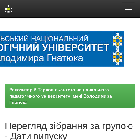
Skip
navigation
Репозитарій Тернопільського національного
педагогічного університету імені Володимира
Гнатюка
Перегляд зібрання за групою
- Дати випуску