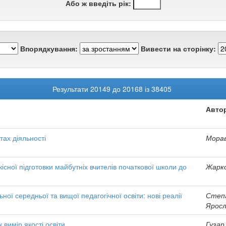
Або ж введіть рік:
Впорядкування:
Вивести на сторінку:
Результати 20149 до 20168 із 38405
Автор
етах діяльності
Морав
сної підготовки майбутніх вчителів початкової школи до
Жарко
ної середньої та вищої педагогічної освіти: нові реалії
Степа
Яросл
 вимір якості освіти
Гузар