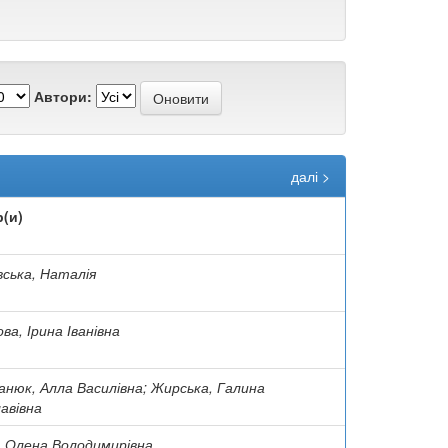
Автори:
далі >
(и)
ська, Наталія
ва, Ірина Іванівна
нюк, Алла Василівна; Жирська, Галина
авівна
, Олена Володимирівна