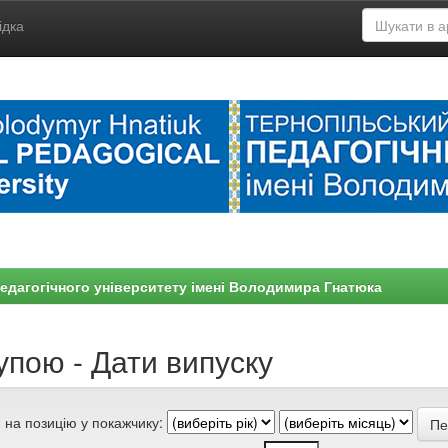
ідка
едагогічного університету імені Володимира Гнатюка
упою - Дати випуску
 на позицію у покажчику: