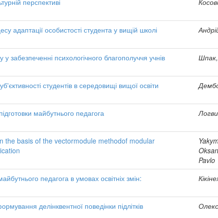
ьтурній перспективі
Косов
есу адаптації особистості студента у вищій школі
Андрі
у у забезпеченні психологічного благополуччя учнів
Шпак,
б'єктивності студентів в середовищі вищої освіти
Дембо
підготовки майбутнього педагога
Логви
n the basis of the vectormodule methodof modular
Yakym
ication
Oksana
Pavlo
майбутнього педагога в умовах освітніх змін:
Кікін
ормування делінквентної поведінки підлітків
Олекс