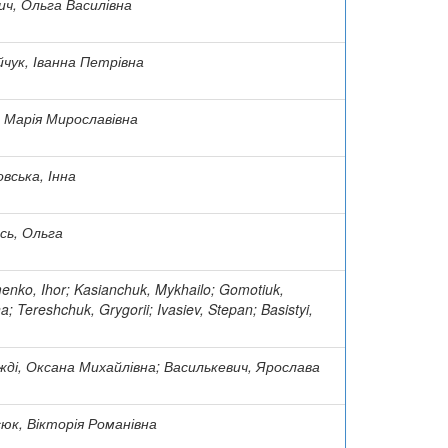
ич, Ольга Василівна
йчук, Іванна Петрівна
 Марія Мирославівна
вська, Інна
сь, Ольга
enko, Ihor; Kasianchuk, Mykhailo; Gomotiuk,
; Tereshchuk, Grygorii; Ivasiev, Stepan; Basistyi,
ежді, Оксана Михайлівна; Василькевич, Ярослава
юк, Вікторія Романівна