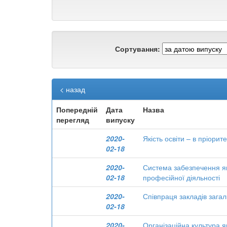
Сортування:
< назад
Попередній
Дата
Назва
перегляд
випуску
2020-
Якість освіти – в пріорит
02-18
2020-
Система забезпечення які
02-18
професійної діяльності
2020-
Співпраця закладів загаль
02-18
2020-
Організаційна культура як