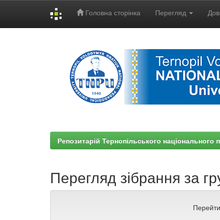
Головна сторінка
Перегляд
Дов
Skip
navigation
Репозитарій Тернопільського національного п
Перегляд зібрання за гр
Перейти