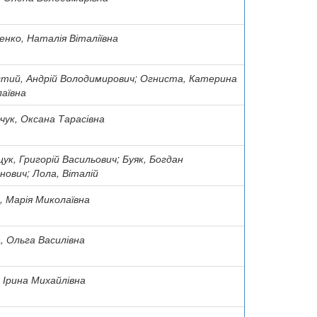
енко, Наталія Віталіївна
тий, Андрій Володимирович; Огниста, Катерина
аївна
чук, Оксана Тарасівна
ук, Григорій Васильович; Буяк, Богдан
нович; Лола, Віталій
, Марія Миколаївна
, Ольга Василівна
, Ірина Михайлівна