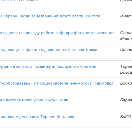
а України щодо забезпечення якості освіти: зміст та
Ігнат
х відносин (з досвіду роботи кафедри фізичного виховання
Огнис
Микол
редовище як фактор підвищення якості підготовки
Писар
країни в контексті розвитку інноваційної економіки
Терещ
Богда
т-роботодавець» у процесі забезпечення якості підготовки
Бойко
го вчителя нової української школи
Барна
ологічному словнику Тараса Шевченка
Бабій