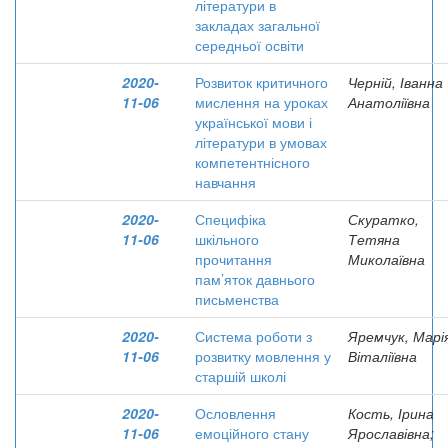
літератури в
закладах загальної
середньої освіти
2020-
Розвиток критичного
Черній, Іванна
11-06
мислення на уроках
Анатоліївна
української мови і
літератури в умовах
компетентнісного
навчання
2020-
Специфіка
Скуратко,
11-06
шкільного
Тетяна
прочитання
Миколаївна
пам’яток давнього
письменства
2020-
Система роботи з
Яремчук, Марі
11-06
розвитку мовлення у
Віталіївна
старшій школі
2020-
Ословлення
Кость, Ірина
11-06
емоційного стану
Ярославівна;