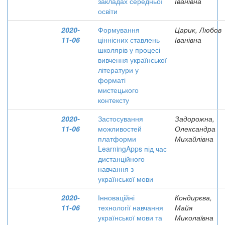
закладах середньої
Іванівна
освіти
2020-
Формування
Царик, Любов
11-06
ціннісних ставлень
Іванівна
школярів у процесі
вивчення української
літератури у
форматі
мистецького
контексту
2020-
Застосування
Задорожна,
11-06
можливостей
Олександра
платформи
Михайлівна
LearningApps під час
дистанційного
навчання з
української мови
2020-
Інноваційні
Кондирєва,
11-06
технології навчання
Майя
української мови та
Миколаївна