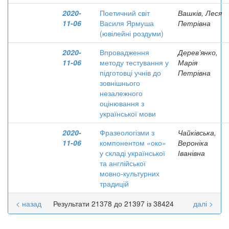
2020-
Поетичний світ
Вашків, Леся
11-06
Василя Ярмуша
Петрівна
(ювілейні роздуми)
2020-
Впровадження
Дерев’янко,
11-06
методу тестування у
Марія
підготовці учнів до
Петрівна
зовнішнього
незалежного
оцінювання з
української мови
2020-
Фразеологізми з
Чайківська,
11-06
компонентом «око»
Вероніка
у складі української
Іванівна
та англійської
мовно-культурних
традицій
< назад
Результати 21378 до 21397 із 38424
далі >