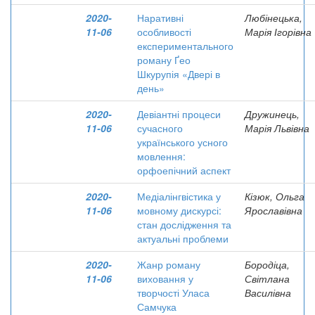
2020-
Наративні
Любінецька,
11-06
особливості
Марія Ігорівна
експериментального
роману Ґео
Шкурупія «Двері в
день»
2020-
Девіантні процеси
Дружинець,
11-06
сучасного
Марія Львівна
українського усного
мовлення:
орфоепічний аспект
2020-
Медіалінгвістика у
Кізюк, Ольга
11-06
мовному дискурсі:
Ярославівна
стан дослідження та
актуальні проблеми
2020-
Жанр роману
Бородіца,
11-06
виховання у
Світлана
творчості Уласа
Василівна
Самчука