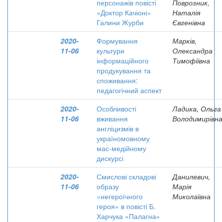
персонажів повісті
Поврозник,
«Доктор Качіоні»
Наталія
Галини Журби
Євгенівна
2020-
Формування
Марків,
11-06
культури
Олександра
інформаційного
Тимофіївна
продукування та
споживання:
педагогічний аспект
2020-
Особливості
Ладика, Ольга
11-06
вживання
Володимирівн
англіцизмів в
україномовному
мас-медійному
дискурсі
2020-
Смислові складові
Данилевич,
11-06
образу
Марія
«негероїчного
Миколаївна
героя» в повісті Б.
Харчука «Палагна»