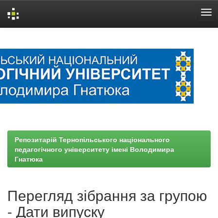
Skip
navigation
Репозитарій Тернопільського національного
педагогічного університету імені Володимира
Гнатюка
Перегляд зібрання за групою
- Дати випуску