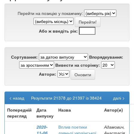
Перейти на позицію у покажчику:
Або ж введіть рік:
Сортування:
Впорядкування:
Вивести на сторінку:
Автори:
< назад
Результати 21378 до 21397 із 38424
далі >
Попередній
Дата
Назва
Автор(и)
перегляд
випуску
2020-
Вплив поетики
Адамович,
11-06
давньої української
Анастасія