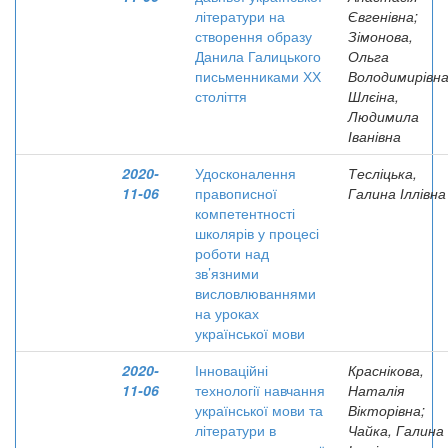
літератури на
Євгенівна;
створення образу
Зімонова,
Данила Галицького
Ольга
письменниками ХХ
Володимирівна
століття
Шлєіна,
Людимила
Іванівна
2020-
Удосконалення
Тесліцька,
11-06
правописної
Галина Іллівна
компетентності
школярів у процесі
роботи над
зв’язними
висловлюваннями
на уроках
української мови
2020-
Інноваційні
Краснікова,
11-06
технології навчання
Наталія
української мови та
Вікторівна;
літератури в
Чайка, Галина