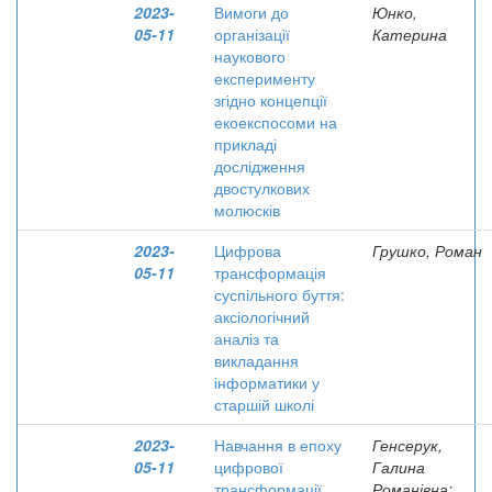
2023-
Вимоги до
Юнко,
05-11
організації
Катерина
наукового
експерименту
згідно концепції
екоекспосоми на
прикладі
дослідження
двостулкових
молюсків
2023-
Цифрова
Грушко, Роман
05-11
трансформація
суспільного буття:
аксіологічний
аналіз та
викладання
інформатики у
старшій школі
2023-
Навчання в епоху
Генсерук,
05-11
цифрової
Галина
трансформації
Романівна;