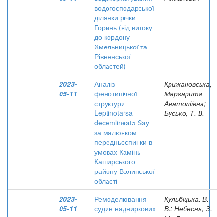
водогосподарської
ділянки річки
Горинь (від витоку
до кордону
Хмельницької та
Рівненської
областей)
2023-
Аналіз
Крижановська,
05-11
фенотипічної
Маргарита
структури
Анатоліївна;
Leptinotarsa
Бусько, Т. В.
decemlineatа Say
за малюнком
передньоспинки в
умовах Камінь-
Каширського
району Волинської
області
2023-
Ремоделювання
Кульбіцька, В.
05-11
судин надниркових
В.; Небесна, З.