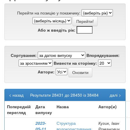
Перейти на позицію у покажчику:
Або ж введіть рік:
Сортування:
Впорядкування:
Вивести на сторінку:
Автори:
< назад
Результати 28431 до 28450 із 38484
далі >
Попередній
Дата
Назва
Автор(и)
перегляд
випуску
2023-
Структура
Кузик, Іван
05-11
водокористування
Романович