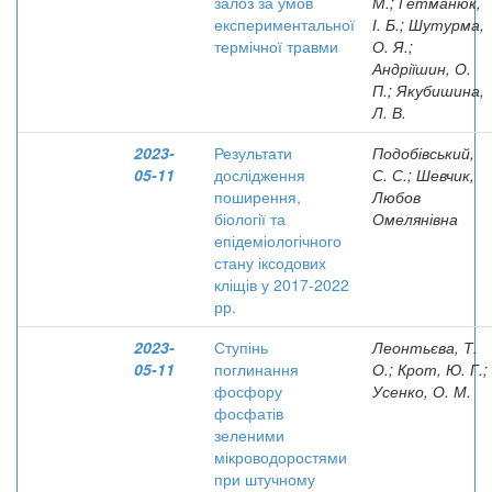
залоз за умов
М.; Гетманюк,
експериментальної
І. Б.; Шутурма,
термічної травми
О. Я.;
Андріїшин, О.
П.; Якубишина,
Л. В.
2023-
Результати
Подобівський,
05-11
дослідження
С. С.; Шевчик,
поширення,
Любов
біології та
Омелянівна
епідеміологічного
стану іксодових
кліщів у 2017-2022
рр.
2023-
Ступінь
Леонтьєва, Т.
05-11
поглинання
О.; Крот, Ю. Г.;
фосфору
Усенко, О. М.
фосфатів
зеленими
мікроводоростями
при штучному