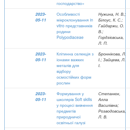
господарство»
2023-
Особливості
Нужина, Н. В.;
05-11
мікроклонування in
Білоус, К. С.;
vitro представників
Гайдаржи, О.
родини
В.;
Polypodiaceae
Гордзієвська,
Л. П.
2023-
Клітинна селекція з
Броннікова, Л.
05-11
іонами важких
І.; Зайцева, Л.
металів для
І.
відбору
осмостійких форм
рослин
2023-
Формування у
Степанюк,
05-11
школярів Soft skills
Алла
у процесі вивчення
Василівна;
предметів
Розводовська,
природничої
Л. В.
освітньої галузі