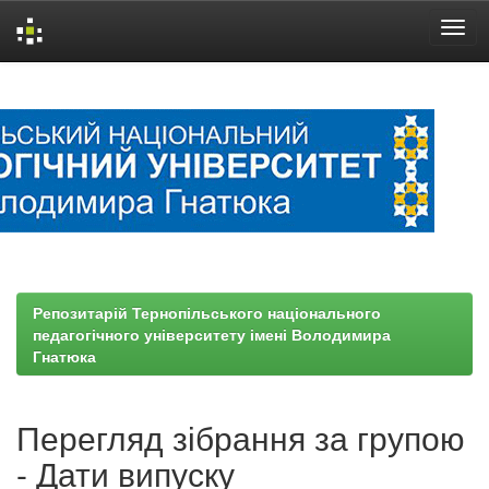
Skip
navigation
Репозитарій Тернопільського національного
педагогічного університету імені Володимира
Гнатюка
Перегляд зібрання за групою
- Дати випуску