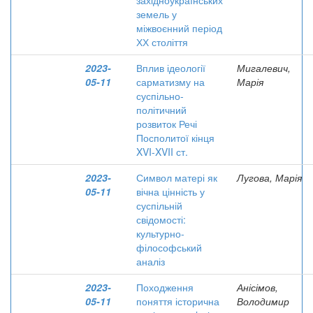
західноукраїнських
земель у
міжвоєнний період
ХХ століття
2023-
Вплив ідеології
Мигалевич,
05-11
сарматизму на
Марія
суспільно-
політичний
розвиток Речі
Посполитої кінця
XVI-XVII ст.
2023-
Символ матері як
Лугова, Марія
05-11
вічна цінність у
суспільній
свідомості:
культурно-
філософський
аналіз
2023-
Походження
Анісімов,
05-11
поняття історична
Володимир