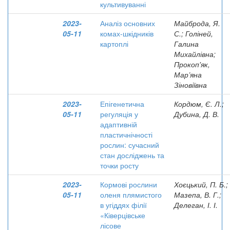
культивуванні
2023-
Аналіз основних
Майброда, Я.
05-11
комах-шкідників
С.; Голіней,
картоплі
Галина
Михайлівна;
Прокоп'як,
Мар’яна
Зіновіївна
2023-
Епігенетична
Кордюм, Є. Л.;
05-11
регуляція у
Дубина, Д. В.
адаптивній
пластичнічності
рослин: сучасний
стан досліджень та
точки росту
2023-
Кормові рослини
Хоєцький, П. Б.;
05-11
оленя плямистого
Мазепа, В. Г.;
в угіддях філії
Делеган, І. І.
«Ківерцівське
лісове