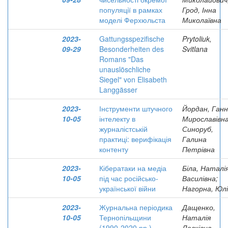
популяції в рамках
Грод, Інна
моделі Ферхюльста
Миколаївна
2023-
Gattungsspezifische
Prytoliuk,
09-29
Besonderheiten des
Svitlana
Romans "Das
unauslöschliche
Siegel" von Elisabeth
Langgässer
2023-
Інструменти штучного
Йордан, Ган
10-05
інтелекту в
Мирославівна
журналістській
Синоруб,
практиці: верифікація
Галина
контенту
Петрівна
2023-
Кібератаки на медіа
Біла, Наталі
10-05
під час російсько-
Василівна;
української війни
Нагорна, Юлі
2023-
Журнальна періодика
Дащенко,
10-05
Тернопільщини
Наталія
(1990-2020 рр.)
Левківна