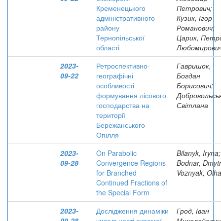
Кременецького
Петрович;
адміністративного
Кузик, Ігор
району
Романович;
Тернопільської
Царик, Петр
області
Любомирови
2023-
Ретроспективно-
Гавришок,
09-22
географічні
Богдан
особливості
Борисович;
формування лісового
Добровольськ
господарства на
Світлана
території
Бережанського
Опілля
2023-
On Parabolic
Bilanyk, Iryna;
09-28
Convergence Regions
Bodnar, Dmytr
for Branched
Voznyak, Olh
Continued Fractions of
the Special Form
2023-
Дослідження динаміки
Грод, Іван
09-28
чисельності окремої
Миколайович