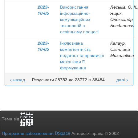
2023-
Використання
Леськів, О. К.
10-05
інформаційно-
Ящик,
комунікаційних
Олександр
технологій в
Богданович
освітньому процесі
2023-
Інклюзивна
Калаур,
10-05
компетентність
Світлана
педагога та практичні
Миколаївна
механізми її
формування
< назад
Результати 28753 до 28772 із 38484
далі >
Тема від
Програмне забезпечення DSpace
Авторські права © 2002-