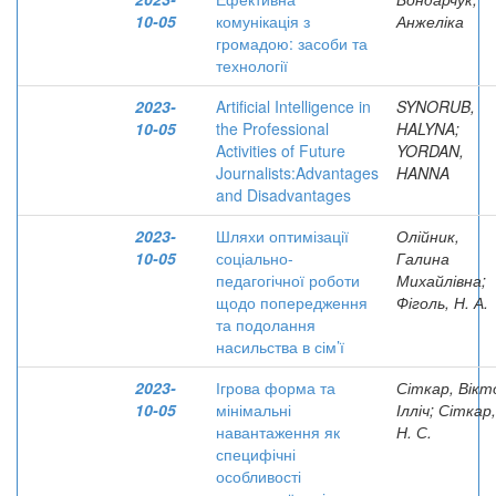
10-05
комунікація з
Анжеліка
громадою: засоби та
технології
2023-
Artificial Intelligence in
SYNORUB,
10-05
the Professional
HALYNA;
Activities of Future
YORDAN,
Journalists:Advantages
HANNA
and Disadvantages
2023-
Шляхи оптимізації
Олійник,
10-05
соціально-
Галина
педагогічної роботи
Михайлівна;
щодо попередження
Фіголь, Н. А.
та подолання
насильства в сім’ї
2023-
Ігрова форма та
Сіткар, Вікт
10-05
мінімальні
Ілліч; Сіткар,
навантаження як
Н. С.
специфічні
особливості