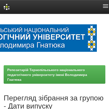
Skip
navigation
Репозитарій Тернопільського національного
педагогічного університету імені Володимира
Гнатюка
Перегляд зібрання за групою
- Дати випуску