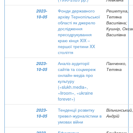
2023-
Фонди державного
Решетуха,
10-05
архіву Тернопільської
Тетяна
області як джерело
Василівна;
дослідження
Кушнір, Окса
пресодрукування
Василівна
краю кінця XIX –
першої третини XX
століття
2023-
Аналіз аудиторії
Панченко,
10-05
сайтів та соцмереж
Тетяна
онлайн-медіа про
культуру
(«slukh.media»,
«liroom», «ukraine
forever»)
2023-
Тенденції розвитку
Вільчинський,
10-05
тревел-журналістики в
Андрій
умовах війни
2023-
Ефективна
Бондарчук,