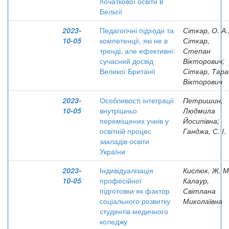
початкової освіти в
Бельгії
2023-
Педагогічні підходи та
Сіткар, О. А.
10-05
компетенції, які не в
Сіткар,
тренді, але ефективні:
Степан
сучасний досвід
Вікторович;
Великої Британії
Сіткар, Тара
Вікторович
2023-
Особливості інтеграції
Петришин,
10-05
внутрішньо
Людмила
переміщених учнів у
Йосипівна;
освітній процес
Ганджа, С. І.
закладів освіти
України
2023-
Індивідуалізація
Кислюк, Ж. М
10-05
професійної
Калаур,
підготовки як фактор
Світлана
соціального розвитку
Миколаївна
студентів медичного
коледжу