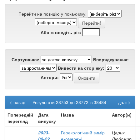
Перейти на позицію у покажчику:
Або ж введіть рік:
Сортування:
Впорядкування:
Вивести на сторінку:
Автори:
< назад
Результати 28753 до 28772 із 38484
далі >
Попередній
Дата
Назва
Автор(и)
перегляд
випуску
2023-
Геоекологічний вимір
Царик,
09-22
екомережі
Любомир