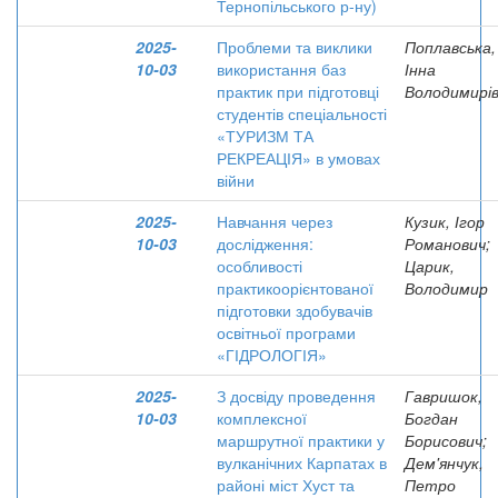
Тернопільського р-ну)
2025-
Проблеми та виклики
Поплавська,
10-03
використання баз
Інна
практик при підготовці
Володимирі
студентів спеціальності
«ТУРИЗМ ТА
РЕКРЕАЦІЯ» в умовах
війни
2025-
Навчання через
Кузик, Ігор
10-03
дослідження:
Романович;
особливості
Царик,
практикоорієнтованої
Володимир
підготовки здобувачів
освітньої програми
«ГІДРОЛОГІЯ»
2025-
З досвіду проведення
Гавришок,
10-03
комплексної
Богдан
маршрутної практики у
Борисович;
вулканічних Карпатах в
Дем'янчук,
районі міст Хуст та
Петро