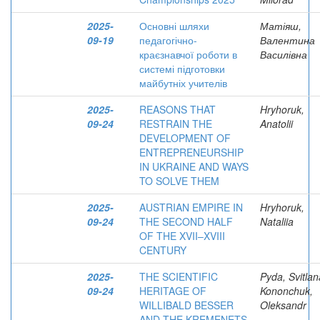
2025-
Основні шляхи
Матіяш,
09-19
педагогічно-
Валентина
краєзнавчої роботи в
Василівна
системі підготовки
майбутніх учителів
2025-
REASONS THAT
Hryhoruk,
09-24
RESTRAIN THE
Anatolii
DEVELOPMENT OF
ENTREPRENEURSHIP
IN UKRAINE AND WAYS
TO SOLVE THEM
2025-
AUSTRIAN EMPIRE IN
Hryhoruk,
09-24
THE SECOND HALF
Nataliia
OF THE XVII–XVIII
CENTURY
2025-
THE SCIENTIFIC
Pyda, Svitlan
09-24
HERITAGE OF
Kononchuk,
WILLIBALD BESSER
Oleksandr
AND THE KREMENETS