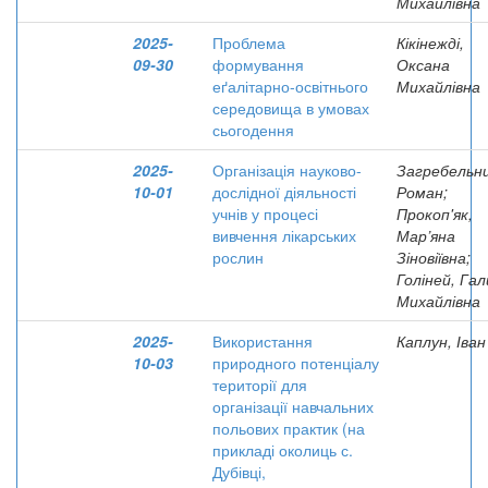
Михайлівна
2025-
Проблема
Кікінежді,
09-30
формування
Оксана
еґалітарно-освітнього
Михайлівна
середовища в умовах
сьогодення
2025-
Організація науково-
Загребельни
10-01
дослідної діяльності
Роман;
учнів у процесі
Прокоп'як,
вивчення лікарських
Мар’яна
рослин
Зіновіївна;
Голіней, Га
Михайлівна
2025-
Використання
Каплун, Іван
10-03
природного потенціалу
території для
організації навчальних
польових практик (на
прикладі околиць с.
Дубівці,