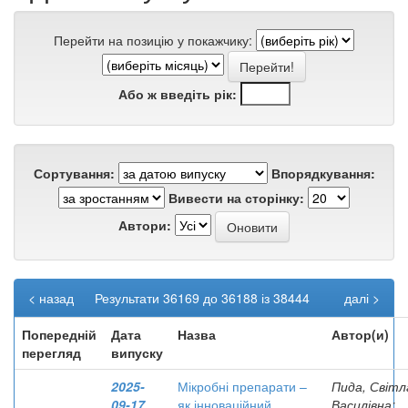
Перейти на позицію у покажчику:
Або ж введіть рік:
Сортування:
Впорядкування:
Вивести на сторінку:
Автори:
< назад
Результати 36169 до 36188 із 38444
далі >
Попередній
Дата
Назва
Автор(и)
перегляд
випуску
2025-
Мікробні препарати –
Пида, Світл
09-17
як інноваційний
Василівна;