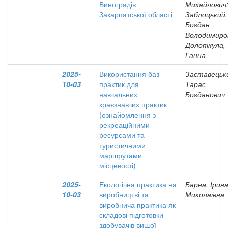
Виноградів
Михайлович
Закарпатської області
Заблоцький,
Богдан
Володимиро
Долопікула,
Ганна
2025-
Використання баз
Заставецьк
10-03
практик для
Тарас
навчальних
Богданович
краєзнавчих практик
(ознайомлення з
рекреаційними
ресурсами та
туристичними
маршрутами
місцевості)
2025-
Екологічна практика на
Барна, Ірин
10-03
виробництві та
Миколаївна
виробнича практика як
складові підготовки
здобувачів вищої