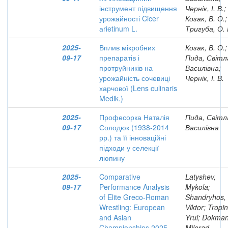
інструмент підвищення
Чернік, І. В.;
урожайності Cicer
Козак, В. О.;
аrietinum L.
Тригуба, О. 
2025-
Вплив мікробних
Козак, В. О.;
09-17
препаратів і
Пида, Світл
протруйників на
Василівна;
урожайність сочевиці
Чернік, І. В.
харчової (Lens culinaris
Medik.)
2025-
Професорка Наталія
Пида, Світл
09-17
Солодюк (1938-2014
Василівна
рр.) та її інноваційні
підходи у селекції
люпину
2025-
Comparative
Latyshev,
09-17
Performance Analysis
Mykola;
of Elite Greco-Roman
Shandryhos,
Wrestling: European
Viktor; Tropin
and Asian
Yrui; Dokman
Championships 2025
Milorad