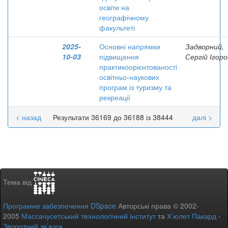
освіти на
географічному
факультеті
2025-
Основні напрямки
Задворний,
10-03
підвищення
Сергій Ігоро
практикоорієнтованості
освітньо-наукових
програм із туризму та
рекреації
< назад
Результати 36169 до 36188 із 38444
далі >
Тема від
Програмне забезпечення DSpace
Авторські права © 2002-
2005
Массачусетський технологічний інститут
та
Х’юлет Пакард
-
Зворотний зв’язок