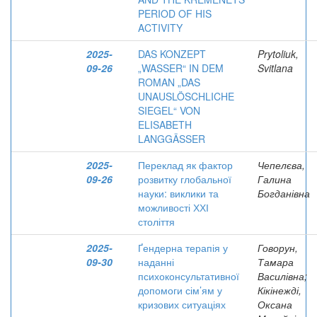
PERIOD OF HIS
ACTIVITY
2025-
DAS KONZEPT
Prytoliuk,
09-26
„WASSER“ IN DEM
Svitlana
ROMAN „DAS
UNAUSLÖSCHLICHE
SIEGEL“ VON
ELISABETH
LANGGÄSSER
2025-
Переклад як фактор
Чепелєва,
09-26
розвитку глобальної
Галина
науки: виклики та
Богданівна
можливості ХХІ
століття
2025-
Ґендерна терапія у
Говорун,
09-30
наданні
Тамара
психоконсультативної
Василівна;
допомоги сім’ям у
Кікінежді,
кризових ситуаціях
Оксана