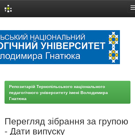
Skip
navigation
Репозитарій Тернопільського національного
педагогічного університету імені Володимира
Гнатюка
Перегляд зібрання за групою
- Дати випуску