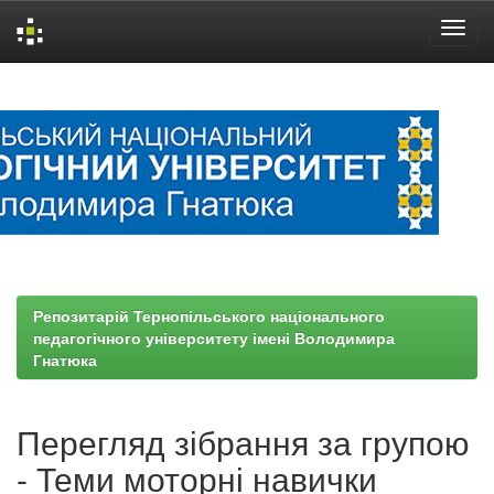
Skip
navigation
Репозитарій Тернопільського національного
педагогічного університету імені Володимира
Гнатюка
Перегляд зібрання за групою
- Теми моторні навички