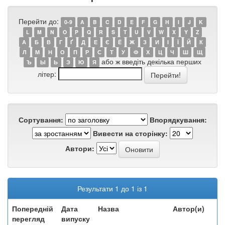
Перейти до:
0-9
A
B
C
D
E
F
G
H
I
J
K
L
M
N
O
P
Q
R
S
T
U
V
W
X
Y
Z
А
Б
В
Г
Ґ
Д
Е
Є
Ё
Ж
З
И
І
Ї
Й
К
Л
М
Н
О
П
Р
С
Т
У
Ф
Х
Ц
Ч
Ш
Щ
або ж введіть декілька перших
Ъ
Ы
Ь
Э
Ю
Я
літер:
Сортування:
Впорядкування:
Вивести на сторінку:
Автори:
Результати 1 до 1 із 1
Попередній
Дата
Назва
Автор(и)
перегляд
випуску