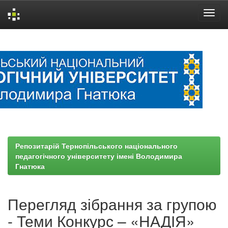
Skip
navigation
Репозитарій Тернопільського національного
педагогічного університету імені Володимира
Гнатюка
Перегляд зібрання за групою
- Теми Конкурс – «НАДІЯ»