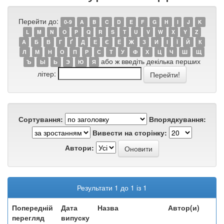
Перейти до:
0-9
A
B
C
D
E
F
G
H
I
J
K
L
M
N
O
P
Q
R
S
T
U
V
W
X
Y
Z
А
Б
В
Г
Ґ
Д
Е
Є
Ё
Ж
З
И
І
Ї
Й
К
Л
М
Н
О
П
Р
С
Т
У
Ф
Х
Ц
Ч
Ш
Щ
або ж введіть декілька перших
Ъ
Ы
Ь
Э
Ю
Я
літер:
Сортування:
Впорядкування:
Вивести на сторінку:
Автори:
Результати 1 до 1 із 1
Попередній
Дата
Назва
Автор(и)
перегляд
випуску