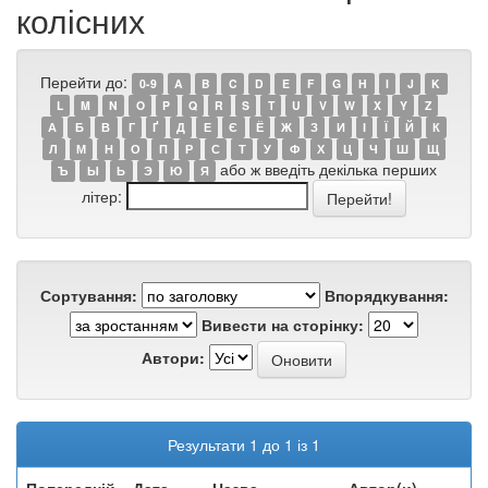
колісних
Перейти до:
0-9
A
B
C
D
E
F
G
H
I
J
K
L
M
N
O
P
Q
R
S
T
U
V
W
X
Y
Z
А
Б
В
Г
Ґ
Д
Е
Є
Ё
Ж
З
И
І
Ї
Й
К
Л
М
Н
О
П
Р
С
Т
У
Ф
Х
Ц
Ч
Ш
Щ
або ж введіть декілька перших
Ъ
Ы
Ь
Э
Ю
Я
літер:
Сортування:
Впорядкування:
Вивести на сторінку:
Автори:
Результати 1 до 1 із 1