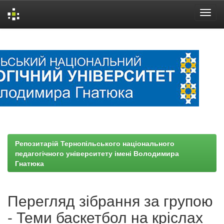
Skip
navigation
Репозитарій Тернопільського національного
педагогічного університету імені Володимира
Гнатюка
Перегляд зібрання за групою
- Теми баскетбол на кріслах