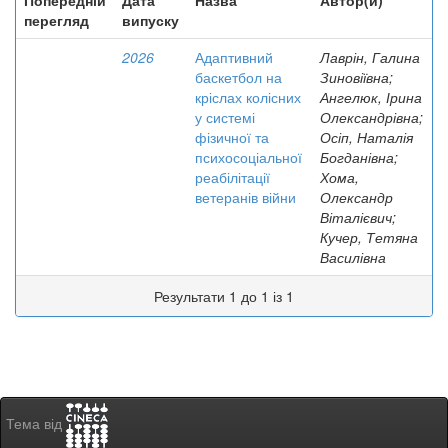
Попередній
Дата
Назва
Автор(и)
перегляд
випуску
2026
Адаптивний
Лаврін, Галина
баскетбол на
Зиновіївна;
кріслах колісних
Ангелюк, Ірина
у системі
Олександрівна;
фізичної та
Осіп, Наталія
психосоціальної
Богданівна;
реабілітації
Хома,
ветеранів війни
Олександр
Віталієвич;
Кучер, Тетяна
Василівна
Результати 1 до 1 із 1
Тема від