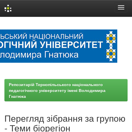
Skip
navigation
Репозитарій Тернопільського національного
педагогічного університету імені Володимира
Гнатюка
Перегляд зібрання за групою
- Теми біорегіон