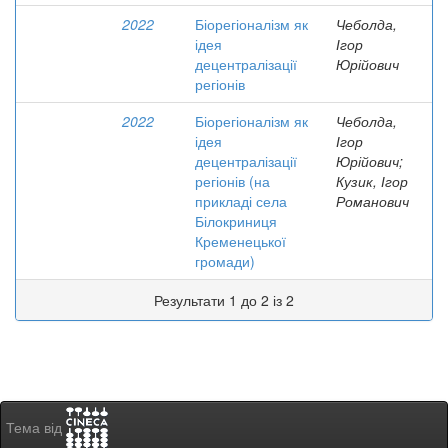
2022
Біорегіоналізм як
Чеболда,
ідея
Ігор
децентралізації
Юрійович
регіонів
2022
Біорегіоналізм як
Чеболда,
ідея
Ігор
децентралізації
Юрійович;
регіонів (на
Кузик, Ігор
прикладі села
Романович
Білокриниця
Кременецької
громади)
Результати 1 до 2 із 2
Тема від