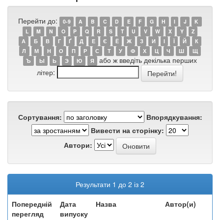
Перейти до:
0-9
A
B
C
D
E
F
G
H
I
J
K
L
M
N
O
P
Q
R
S
T
U
V
W
X
Y
Z
А
Б
В
Г
Ґ
Д
Е
Є
Ё
Ж
З
И
І
Ї
Й
К
Л
М
Н
О
П
Р
С
Т
У
Ф
Х
Ц
Ч
Ш
Щ
або ж введіть декілька перших
Ъ
Ы
Ь
Э
Ю
Я
літер:
Сортування:
Впорядкування:
Вивести на сторінку:
Автори:
Результати 1 до 2 із 2
Попередній
Дата
Назва
Автор(и)
перегляд
випуску