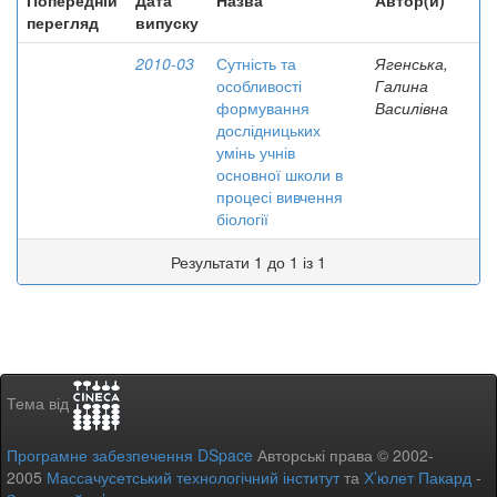
Попередній
Дата
Назва
Автор(и)
перегляд
випуску
2010-03
Сутність та
Ягенська,
особливості
Галина
формування
Василівна
дослідницьких
умінь учнів
основної школи в
процесі вивчення
біології
Результати 1 до 1 із 1
Тема від
Програмне забезпечення DSpace
Авторські права © 2002-
2005
Массачусетський технологічний інститут
та
Х’юлет Пакард
-