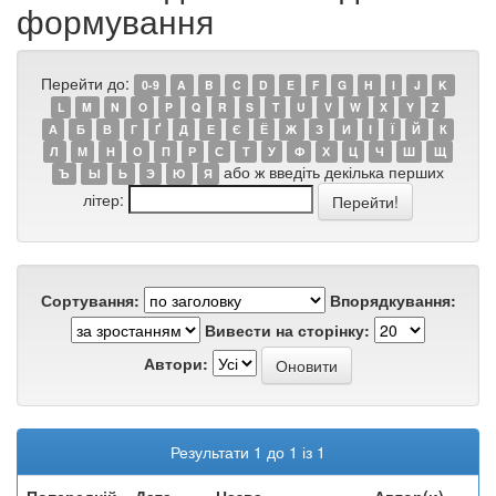
формування
Перейти до:
0-9
A
B
C
D
E
F
G
H
I
J
K
L
M
N
O
P
Q
R
S
T
U
V
W
X
Y
Z
А
Б
В
Г
Ґ
Д
Е
Є
Ё
Ж
З
И
І
Ї
Й
К
Л
М
Н
О
П
Р
С
Т
У
Ф
Х
Ц
Ч
Ш
Щ
або ж введіть декілька перших
Ъ
Ы
Ь
Э
Ю
Я
літер:
Сортування:
Впорядкування:
Вивести на сторінку:
Автори:
Результати 1 до 1 із 1