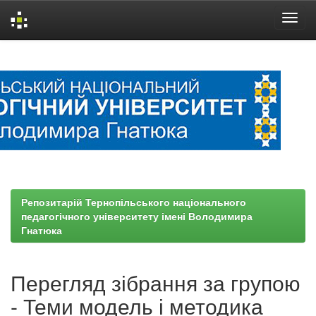
Skip
navigation
Репозитарій Тернопільського національного
педагогічного університету імені Володимира
Гнатюка
Перегляд зібрання за групою
- Теми модель і методика