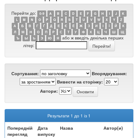
Перейти до:
0-9
A
B
C
D
E
F
G
H
I
J
K
L
M
N
O
P
Q
R
S
T
U
V
W
X
Y
Z
А
Б
В
Г
Ґ
Д
Е
Є
Ё
Ж
З
И
І
Ї
Й
К
Л
М
Н
О
П
Р
С
Т
У
Ф
Х
Ц
Ч
Ш
Щ
або ж введіть декілька перших
Ъ
Ы
Ь
Э
Ю
Я
літер:
Сортування:
Впорядкування:
Вивести на сторінку:
Автори:
Результати 1 до 1 із 1
Попередній
Дата
Назва
Автор(и)
перегляд
випуску