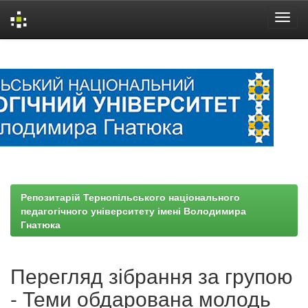
Skip
navigation
Репозитарій Тернопільського національного
педагогічного університету імені Володимира
Гнатюка
Перегляд зібрання за групою
- Теми обдарована молодь