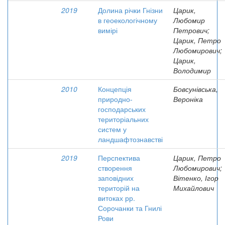
2019
Долина річки Гнізни
Царик,
в геоекологічному
Любомир
вимірі
Петрович;
Царик, Петро
Любомирович;
Царик,
Володимир
2010
Концепція
Бовсунівська,
природно-
Вероніка
господарських
територіальних
систем у
ландшафтознавстві
2019
Перспектива
Царик, Петро
створення
Любомирович;
заповідних
Вітенко, Ігор
територій на
Михайлович
витоках рр.
Сорочанки та Гнилі
Рови