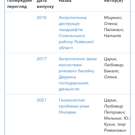
Попередній
Дата
Назва
Автор(и)
перегляд
випуску
2016
Антропогенна
Міщенко,
деструкція
Олена;
ландшафтів
Папаєвич,
Сокальського
Наталія
району Львівської
області
2017
Антропогенні зміни
Царик,
екосистеми
Любомир;
річкового басейну
Бакало,
Джурина
Олена
господарською
діяльністю
2021
Геоекологічні
Царик,
проблеми річки
Любомир
Нічлавка
Петрович;
Мельник, Ю.;
Кузик, Ігор
Романович