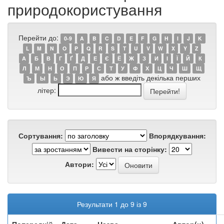
природокористування
Перейти до:
0-9
A
B
C
D
E
F
G
H
I
J
K
L
M
N
O
P
Q
R
S
T
U
V
W
X
Y
Z
А
Б
В
Г
Ґ
Д
Е
Є
Ё
Ж
З
И
І
Ї
Й
К
Л
М
Н
О
П
Р
С
Т
У
Ф
Х
Ц
Ч
Ш
Щ
або ж введіть декілька перших
Ъ
Ы
Ь
Э
Ю
Я
літер:
Сортування:
Впорядкування:
Вивести на сторінку:
Автори:
Результати 1 до 9 із 9