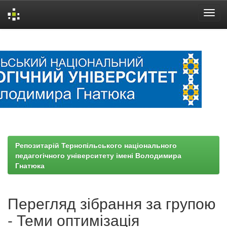
Skip
navigation
Репозитарій Тернопільського національного
педагогічного університету імені Володимира
Гнатюка
Перегляд зібрання за групою
- Теми оптимізація