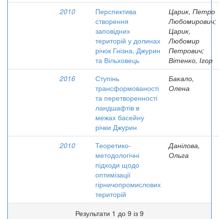
2010
Перспектива
Царик, Петро
створення
Любомирович;
заповідних
Царик,
територій у долинах
Любомир
річок Гнізна, Джурин
Петрович;
та Вільховець
Вітенко, Ігор
2016
Ступінь
Бакало,
трансформованості
Олена
та перетворенності
ландшафтів в
межах басейну
річки Джурин
2010
Теоретико-
Данілова,
методологічні
Ольга
підходи щодо
оптимізації
гірничопромислових
територій
Результати 1 до 9 із 9