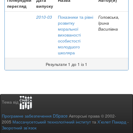
Попередній
Дата
Назва
Автор(и)
перегляд
випуску
2010-03
Показники та рівні
Головська,
розвитку
Ірина
моральної
Василівна
вихованості
особистості
молодшого
школяра
Результати 1 до 1 із 1
Тема від
Програмне забезпечення DSpace
Авторські права © 2002-
2005
Массачусетський технологічний інститут
та
Х’юлет Пакард
-
Зворотний зв’язок