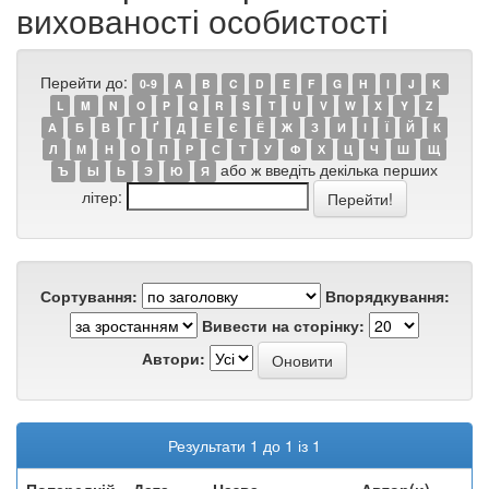
вихованості особистості
Перейти до:
0-9
A
B
C
D
E
F
G
H
I
J
K
L
M
N
O
P
Q
R
S
T
U
V
W
X
Y
Z
А
Б
В
Г
Ґ
Д
Е
Є
Ё
Ж
З
И
І
Ї
Й
К
Л
М
Н
О
П
Р
С
Т
У
Ф
Х
Ц
Ч
Ш
Щ
або ж введіть декілька перших
Ъ
Ы
Ь
Э
Ю
Я
літер:
Сортування:
Впорядкування:
Вивести на сторінку:
Автори:
Результати 1 до 1 із 1