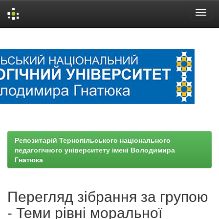
Skip
navigation
Репозитарій Тернопільського національного
педагогічного університету імені Володимира
Гнатюка
Перегляд зібрання за групою
- Теми рівні моральної