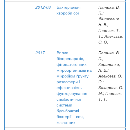
2012-08
Бактеріальні
Патика, В.
хвороби сої
П.;
Житкевич,
Н. В.;
Гнатюк, Т.
Т.; Алексєєв,
О. О.
2017
Вплив
Патика, В.
біопрепаратів,
П.;
фітопатогенних
Кириленко,
мікроорганізмів на
Л. В.;
мікробіом ґрунту
Алєксєєв, О.
ризосфери і
О.;
ефективність
Захарова, О.
функціонування
М.; Гнатюк,
симбіотичної
Т. Т.
системи
бульбочкові
бактерії – соя,
козлятник