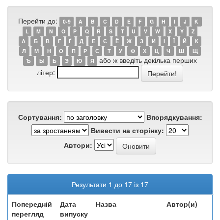
Перейти до:
0-9
A
B
C
D
E
F
G
H
I
J
K
L
M
N
O
P
Q
R
S
T
U
V
W
X
Y
Z
А
Б
В
Г
Ґ
Д
Е
Є
Ё
Ж
З
И
І
Ї
Й
К
Л
М
Н
О
П
Р
С
Т
У
Ф
Х
Ц
Ч
Ш
Щ
або ж введіть декілька перших
Ъ
Ы
Ь
Э
Ю
Я
літер:
Сортування:
Впорядкування:
Вивести на сторінку:
Автори:
Результати 1 до 17 із 17
Попередній
Дата
Назва
Автор(и)
перегляд
випуску