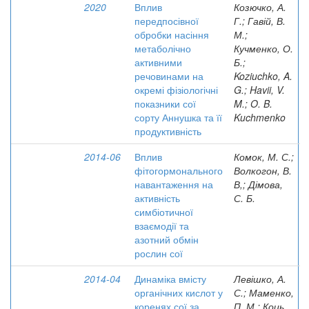
2020
Вплив
Козючко, А.
передпосівної
Г.; Гавій, В.
обробки насіння
М.;
метаболічно
Кучменко, О.
активними
Б.;
речовинами на
Koziuchko, A.
окремі фізіологічні
G.; Havii, V.
показники сої
M.; O. B.
сорту Аннушка та її
Kuchmenko
продуктивність
2014-06
Вплив
Комок, М. С.;
фітогормонального
Волкогон, В.
навантаження на
В,; Дімова,
активність
С. Б.
симбіотичної
взаємодії та
азотний обмін
рослин сої
2014-04
Динаміка вмісту
Левішко, А.
органічних кислот у
С.; Маменко,
коренях сої за
П. М.; Коць,