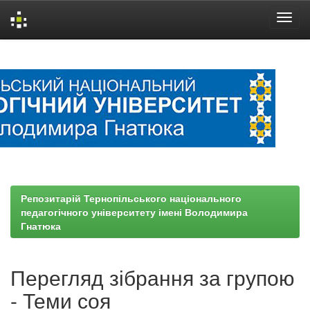
Skip
navigation
Репозитарій Тернопільського національного
педагогічного університету імені Володимира
Гнатюка
Перегляд зібрання за групою
- Теми соя