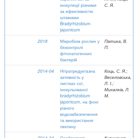
інокуляції різними
С. Я.
за ефективністю
штамами
Bradyrhizobium
japonicum
2018
Мікробіом рослин у
Патика, В.
біоконтролі
П.
фітопатогенних
бактерій
2014-04
Нітратредуктазна
Коць, С. Я.;
активність у
Веселовська,
листках сої,
Л. І.;
інокульованої
Михалків, Л.
bradyrhizobium
М.
japonicum, на фоні
різного
водозабезпечення
та використання
лектину
2014-04
Особливості
Кириченко,