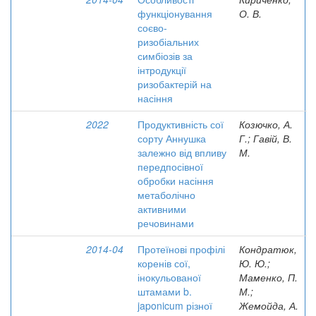
функціонування
О. В.
соєво-
ризобіальних
симбіозів за
інтродукції
ризобактерій на
насіння
2022
Продуктивність сої
Козючко, А.
сорту Аннушка
Г.; Гавій, В.
залежно від впливу
М.
передпосівної
обробки насіння
метаболічно
активними
речовинами
2014-04
Протеїнові профілі
Кондратюк,
коренів сої,
Ю. Ю.;
інокульованої
Маменко, П.
штамами b.
М.;
japonicum різної
Жемойда, А.