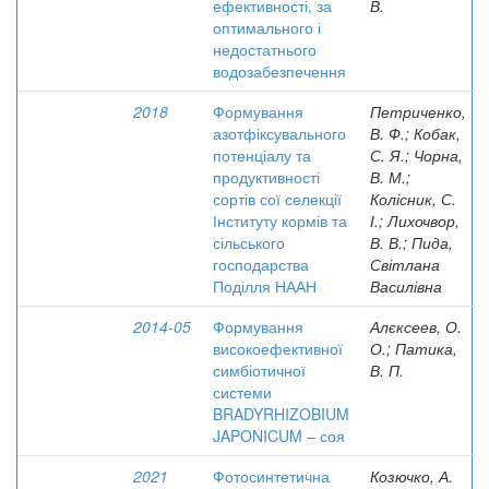
ефективності, за
В.
оптимального і
недостатнього
водозабезпечення
2018
Формування
Петриченко,
азотфіксувального
В. Ф.; Кобак,
потенціалу та
С. Я.; Чорна,
продуктивності
В. М.;
сортів сої селекції
Колісник, С.
Інституту кормів та
І.; Лихочвор,
сільського
В. В.; Пида,
господарства
Світлана
Поділля НААН
Василівна
2014-05
Формування
Алєксеев, О.
високоефективної
О.; Патика,
симбіотичної
В. П.
системи
BRADYRHIZOBIUM
JAPONICUM – соя
2021
Фотосинтетична
Козючко, А.