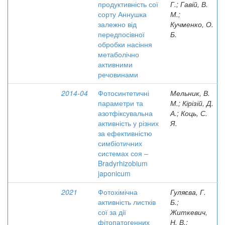
продуктивність сої
Г.; Гавій, В.
сорту Аннушка
М.;
залежно від
Кучменко, О.
передпосівної
Б.
обробки насіння
метаболічно
активними
речовинами
2014-04
Фотосинтетичні
Мельник, В.
параметри та
М.; Кірізій, Д.
азотфіксувальна
А.; Коць, С.
активність у різних
Я.
за ефективністю
симбіотичних
системах соя –
Bradyrhizobium
japonicum
2021
Фотохімічна
Гуляєва, Г.
активність листків
Б.;
сої за дії
Житкевич,
фітопатогенних
Н. В.;