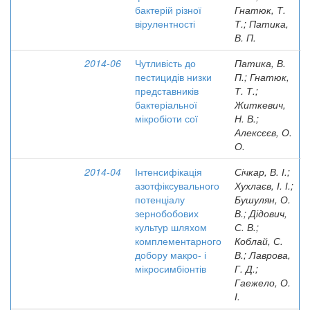
бактерій різної
Гнатюк, Т.
вірулентності
Т.; Патика,
В. П.
2014-06
Чутливість до
Патика, В.
пестицидів низки
П.; Гнатюк,
представників
Т. Т.;
бактеріальної
Житкевич,
мікробіоти сої
Н. В.;
Алексєєв, О.
О.
2014-04
Інтенсифікація
Січкар, В. І.;
азотфіксувального
Хухлаєв, І. І.;
потенціалу
Бушулян, О.
зернобобових
В.; Дідович,
культур шляхом
С. В.;
комплементарного
Коблай, С.
добору макро- і
В.; Лаврова,
мікросимбіонтів
Г. Д.;
Гаежело, О.
І.