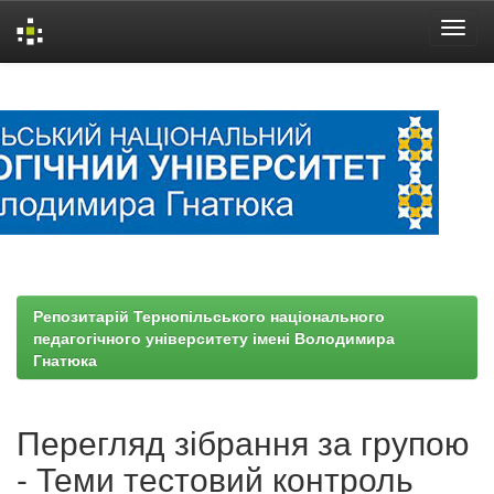
Skip
navigation
Репозитарій Тернопільського національного
педагогічного університету імені Володимира
Гнатюка
Перегляд зібрання за групою
- Теми тестовий контроль