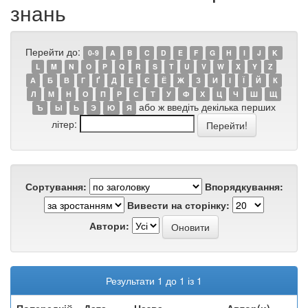
знань
Перейти до:
0-9
A
B
C
D
E
F
G
H
I
J
K
L
M
N
O
P
Q
R
S
T
U
V
W
X
Y
Z
А
Б
В
Г
Ґ
Д
Е
Є
Ё
Ж
З
И
І
Ї
Й
К
Л
М
Н
О
П
Р
С
Т
У
Ф
Х
Ц
Ч
Ш
Щ
або ж введіть декілька перших
Ъ
Ы
Ь
Э
Ю
Я
літер:
Сортування:
Впорядкування:
Вивести на сторінку:
Автори:
Результати 1 до 1 із 1