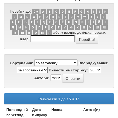
Перейти до:
0-9
A
B
C
D
E
F
G
H
I
J
K
L
M
N
O
P
Q
R
S
T
U
V
W
X
Y
Z
А
Б
В
Г
Ґ
Д
Е
Є
Ё
Ж
З
И
І
Ї
Й
К
Л
М
Н
О
П
Р
С
Т
У
Ф
Х
Ц
Ч
Ш
Щ
або ж введіть декілька перших
Ъ
Ы
Ь
Э
Ю
Я
літер:
Сортування:
Впорядкування:
Вивести на сторінку:
Автори:
Результати 1 до 15 із 15
Попередній
Дата
Назва
Автор(и)
перегляд
випуску