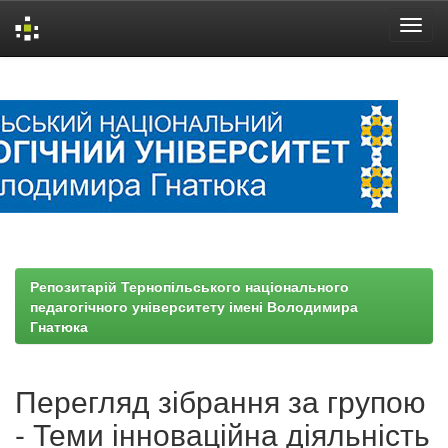
Skip
navigation
Репозитарій Тернопільського національного
педагогічного університету імені Володимира
Гнатюка
Перегляд зібрання за групою
- Теми інноваційна діяльність