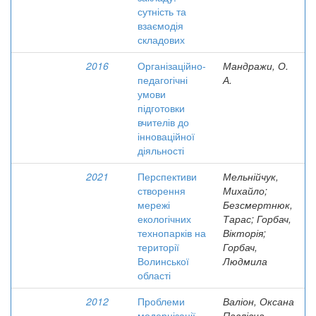
сутність та
взаємодія
складових
2016
Організаційно-
Мандражи, О.
педагогічні
А.
умови
підготовки
вчителів до
інноваційної
діяльності
2021
Перспективи
Мельнійчук,
створення
Михайло;
мережі
Безсмертнюк,
екологічних
Тарас; Горбач,
технопарків на
Вікторія;
території
Горбач,
Волинської
Людмила
області
2012
Проблеми
Валіон, Оксана
модернізації
Павлівна