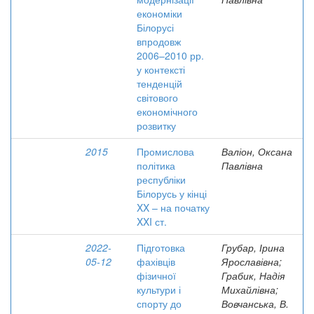
економіки
Білорусі
впродовж
2006–2010 рр.
у контексті
тенденцій
світового
економічного
розвитку
2015
Промислова
Валіон, Оксана
політика
Павлівна
республіки
Білорусь у кінці
XX – на початку
XXI ст.
2022-
Підготовка
Грубар, Ірина
05-12
фахівців
Ярославівна;
фізичної
Грабик, Надія
культури і
Михайлівна;
спорту до
Вовчанська, В.