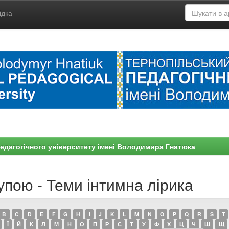
ідка
едагогічного університету імені Володимира Гнатюка
упою - Теми інтимна лірика
B
C
D
E
F
G
H
I
J
K
L
M
N
O
P
Q
R
S
T
Ї
Й
К
Л
М
Н
О
П
Р
С
Т
У
Ф
Х
Ц
Ч
Ш
Щ