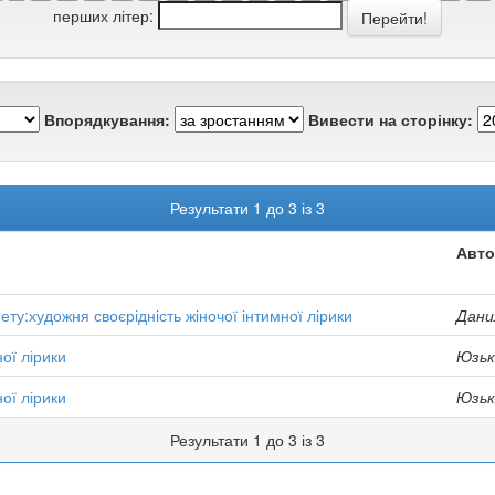
перших літер:
Впорядкування:
Вивести на сторінку:
Результати 1 до 3 із 3
Авто
ету:художня своєрідність жіночої інтимної лірики
Дани
ої лірики
Юзьк
ої лірики
Юзьк
Результати 1 до 3 із 3