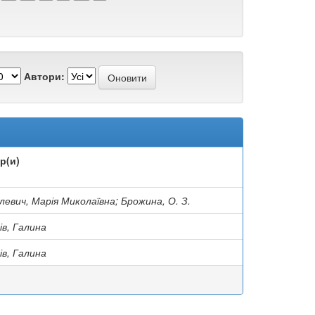
Автори:
р(и)
левич, Марія Миколаївна; Брожина, О. З.
ів, Галина
ів, Галина