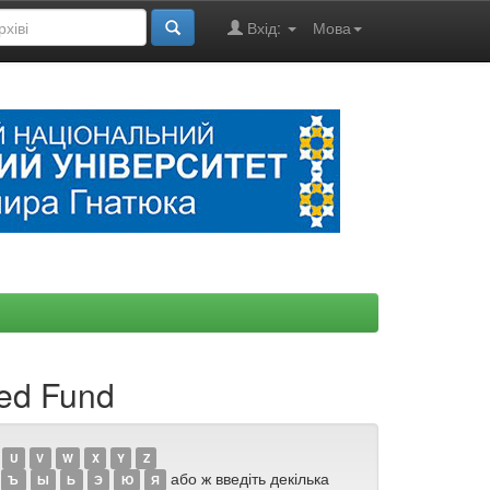
Вхід:
Мова
ted Fund
U
V
W
X
Y
Z
або ж введіть декілька
Ъ
Ы
Ь
Э
Ю
Я