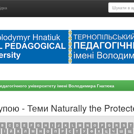
ідка
едагогічного університету імені Володимира Гнатюка
пою - Теми Naturally the Protec
B
C
D
E
F
G
H
I
J
K
L
M
N
O
P
Q
R
S
T
Ї
Й
К
Л
М
Н
О
П
Р
С
Т
У
Ф
Х
Ц
Ч
Ш
Щ