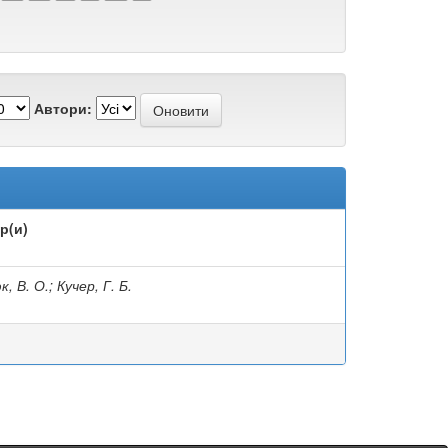
Автори:
р(и)
, В. О.; Кучер, Г. Б.