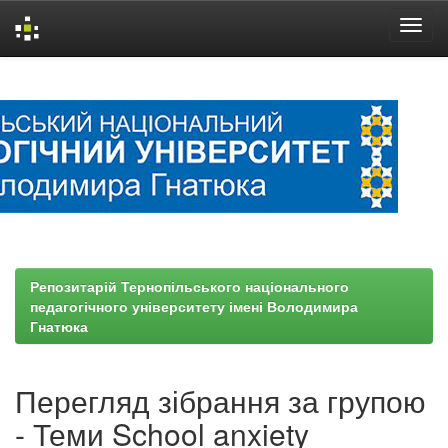
Skip
navigation
Репозитарій Тернопільського національного
педагогічного університету імені Володимира
Гнатюка
Перегляд зібрання за групою
- Теми School anxiety