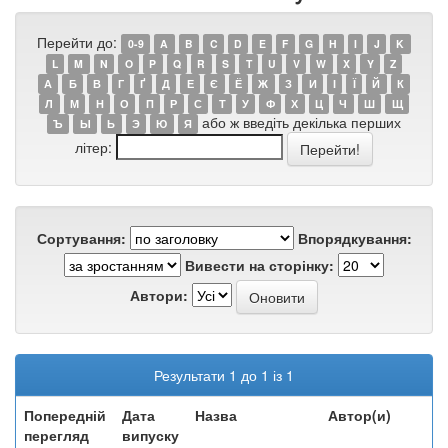
Перейти до:
0-9
A
B
C
D
E
F
G
H
I
J
K
L
M
N
O
P
Q
R
S
T
U
V
W
X
Y
Z
А
Б
В
Г
Ґ
Д
Е
Є
Ё
Ж
З
И
І
Ї
Й
К
Л
М
Н
О
П
Р
С
Т
У
Ф
Х
Ц
Ч
Ш
Щ
або ж введіть декілька перших
Ъ
Ы
Ь
Э
Ю
Я
літер:
Сортування:
Впорядкування:
Вивести на сторінку:
Автори:
Результати 1 до 1 із 1
Попередній
Дата
Назва
Автор(и)
перегляд
випуску