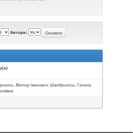
Автори:
р(и)
игось, Віктор Іванович; Шандригось, Галина
оліївна