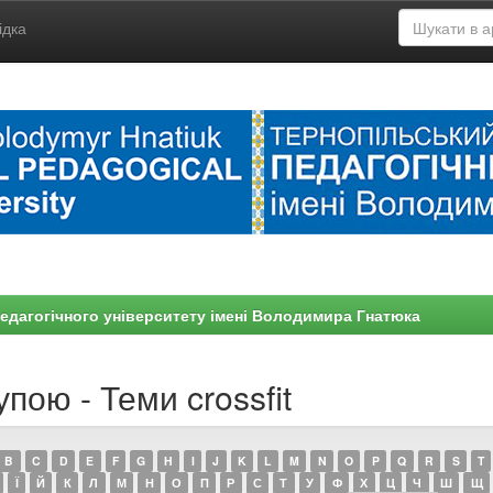
ідка
едагогічного університету імені Володимира Гнатюка
пою - Теми crossfit
B
C
D
E
F
G
H
I
J
K
L
M
N
O
P
Q
R
S
T
Ї
Й
К
Л
М
Н
О
П
Р
С
Т
У
Ф
Х
Ц
Ч
Ш
Щ