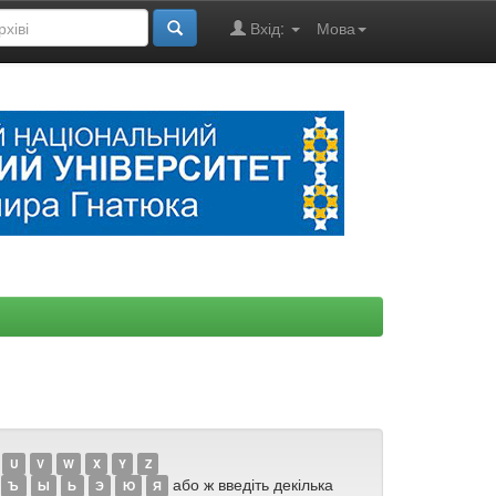
Вхід:
Мова
U
V
W
X
Y
Z
або ж введіть декілька
Ъ
Ы
Ь
Э
Ю
Я