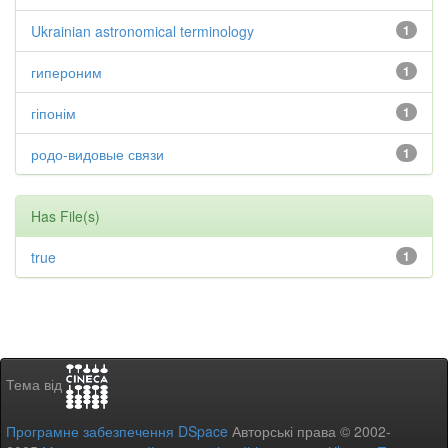
Ukrainian astronomical terminology
1
гипероним
1
гіпонім
1
родо-видовые связи
1
Has File(s)
true
1
Тема від
Програмне забезпечення DSpace
Авторські права © 2002-