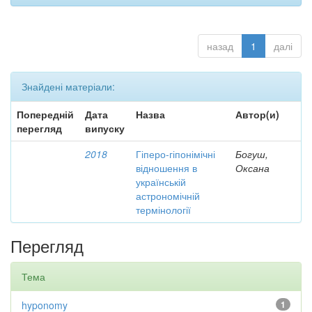
назад
1
далі
Знайдені матеріали:
Попередній
Дата
Назва
Автор(и)
перегляд
випуску
2018
Гіперо-гіпонімічні
Богуш,
відношення в
Оксана
українській
астрономічній
термінології
Перегляд
Тема
hyponomy
1