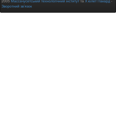
2005
Массачусетський технологічний інститут
та
Х’юлет Пакард
-
Зворотний зв’язок