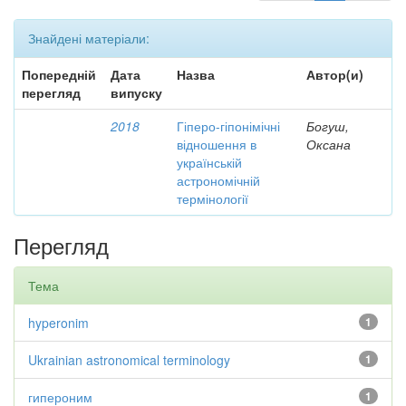
Знайдені матеріали:
Попередній
Дата
Назва
Автор(и)
перегляд
випуску
2018
Гіперо-гіпонімічні
Богуш,
відношення в
Оксана
українській
астрономічній
термінології
Перегляд
Тема
hyperonim
1
Ukrainian astronomical terminology
1
гипероним
1