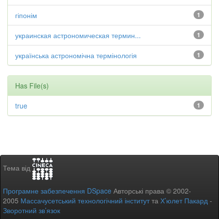
гіпонім
1
украинская астрономическая термин...
1
українська астрономічна термінологія
1
Has File(s)
true
1
Тема від
Програмне забезпечення DSpace
Авторські права © 2002-
2005
Массачусетський технологічний інститут
та
Х’юлет Пакард
-
Зворотний зв’язок