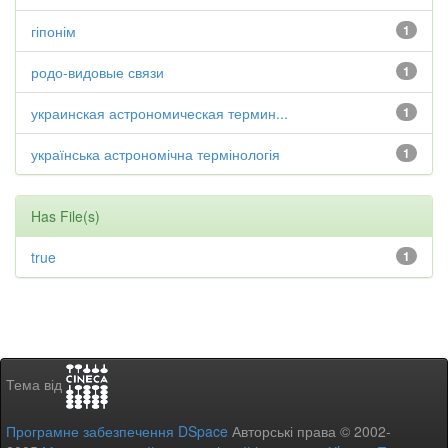
гіпонім
1
родо-видовые связи
1
украинская астрономическая термин...
1
українська астрономічна термінологія
1
Has File(s)
true
1
Тема від
Програмне забезпечення DSpace
Авторські права © 2002-