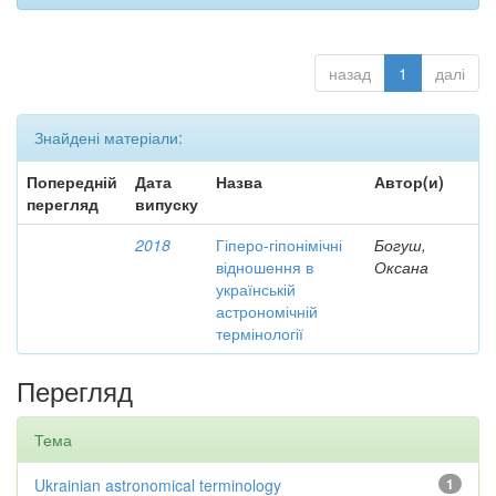
назад
1
далі
Знайдені матеріали:
Попередній
Дата
Назва
Автор(и)
перегляд
випуску
2018
Гіперо-гіпонімічні
Богуш,
відношення в
Оксана
українській
астрономічній
термінології
Перегляд
Тема
Ukrainian astronomical terminology
1