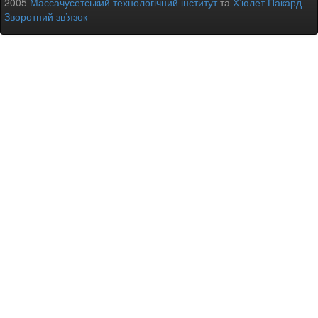
2005
Массачусетський технологічний інститут
та
Х’юлет Пакард
-
Зворотний зв’язок