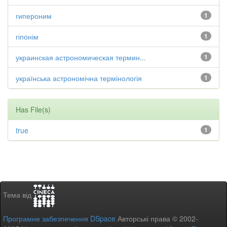
гипероним
1
гіпонім
1
украинская астрономическая термин...
1
українська астрономічна термінологія
1
Has File(s)
true
1
Тема від
Програмне забезпечення DSpace
Авторські права © 2002-