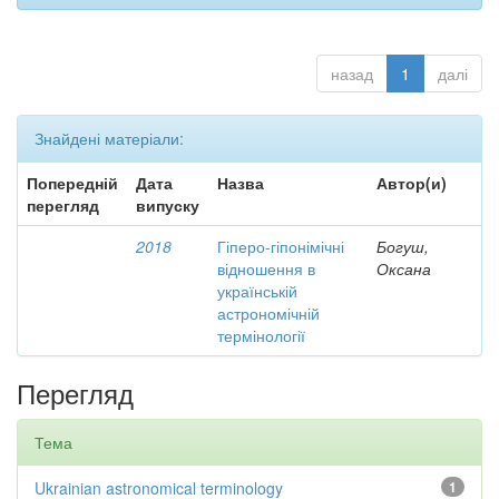
назад
1
далі
Знайдені матеріали:
Попередній
Дата
Назва
Автор(и)
перегляд
випуску
2018
Гіперо-гіпонімічні
Богуш,
відношення в
Оксана
українській
астрономічній
термінології
Перегляд
Тема
Ukrainian astronomical terminology
1