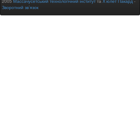
2005
Массачусетський технологічний інститут
та
Х’юлет Пакард
-
Зворотний зв’язок