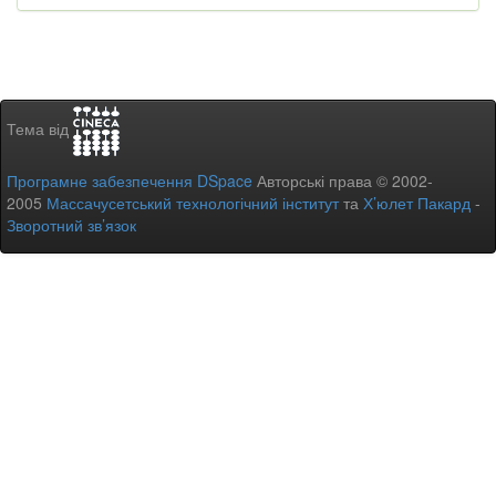
Тема від
Програмне забезпечення DSpace
Авторські права © 2002-
2005
Массачусетський технологічний інститут
та
Х’юлет Пакард
-
Зворотний зв’язок