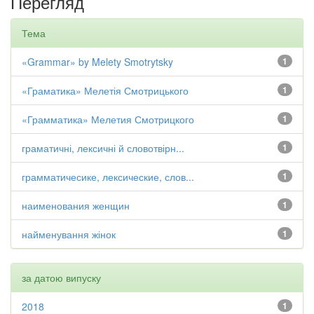
Перегляд
Тема
«Grammar» by Melety Smotrytsky
1
«Граматика» Мелетія Смотрицького
1
«Грамматика» Мелетия Смотрицкого
1
граматичні, лексичні й словотвірн...
1
грамматичесике, лексические, слов...
1
наименования женщин
1
найменування жінок
1
за датою випуску
2018
1