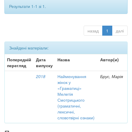
Результати 1-1 зі 1.
назад
1
далі
Знайдені матеріали:
Попередній
Дата
Назва
Автор(и)
перегляд
випуску
2018
Найменування
Брус, Марія
жінок у
«Граматиці»
Мелетія
Смотрицького
(граматичні,
лексичні,
словотвірні ознаки)