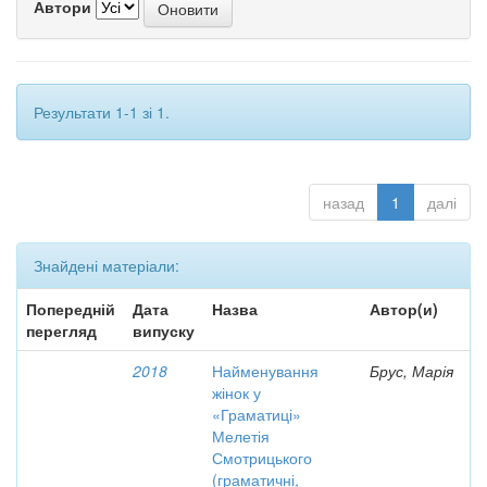
Автори
Результати 1-1 зі 1.
назад
1
далі
Знайдені матеріали:
Попередній
Дата
Назва
Автор(и)
перегляд
випуску
2018
Найменування
Брус, Марія
жінок у
«Граматиці»
Мелетія
Смотрицького
(граматичні,