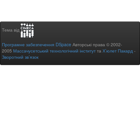
Тема від
Програмне забезпечення DSpace
Авторські права © 2002-
2005
Массачусетський технологічний інститут
та
Х’юлет Пакард
-
Зворотний зв’язок