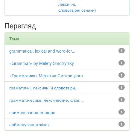
лексичні,
словотвірні ознаки)
Перегляд
Тема
grammatical, lexical and word-for...
1
«Grammar» by Melety Smotrytsky
1
«Грамматика» Мелетия Смотрицкого
1
граматичні, лексичні й словотвірн...
1
грамматичесике, лексические, слов...
1
наименования женщин
1
найменування жінок
1