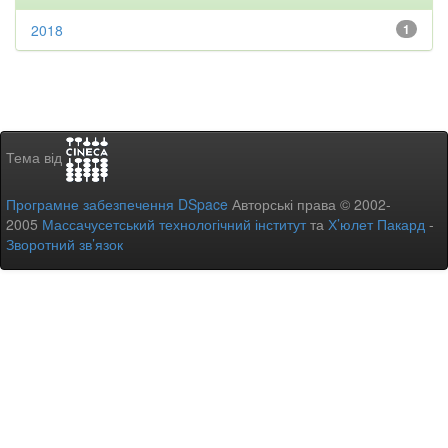
2018
1
Тема від
Програмне забезпечення DSpace
Авторські права © 2002-
2005
Массачусетський технологічний інститут
та
Х’юлет Пакард
-
Зворотний зв’язок