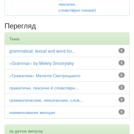
лексичні,
словотвірні ознаки)
Перегляд
Тема
grammatical, lexical and word-for...
1
«Grammar» by Melety Smotrytsky
1
«Граматика» Мелетія Смотрицького
1
граматичні, лексичні й словотвірн...
1
грамматичесике, лексические, слов...
1
наименования женщин
1
за датою випуску