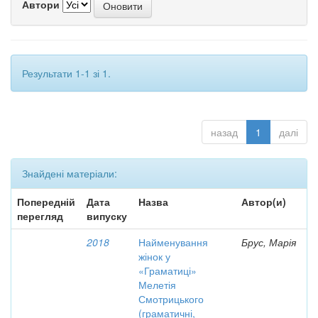
Автори
Результати 1-1 зі 1.
назад
1
далі
Знайдені матеріали:
Попередній
Дата
Назва
Автор(и)
перегляд
випуску
2018
Найменування
Брус, Марія
жінок у
«Граматиці»
Мелетія
Смотрицького
(граматичні,