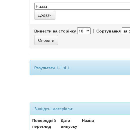
Вивести на сторінку
|
Сортування
Результати 1-1 зі 1.
Знайдені матеріали:
Попередній
Дата
Назва
перегляд
випуску