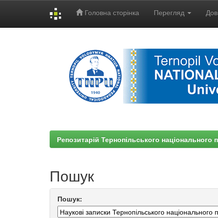
Головна сторінка
Перегляд
Дов
Skip
navigation
Репозитарій Тернопільського національного п
Пошук
Пошук: