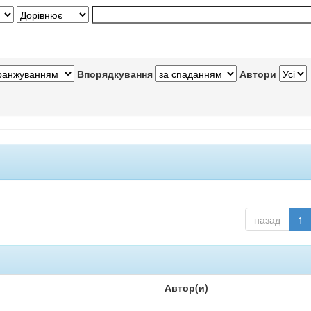
Впорядкування
Автори
назад
1
Автор(и)