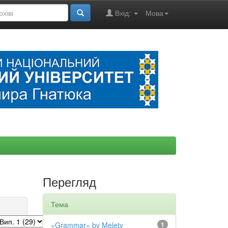
Вхід:
Мова
Перегляд
Тема
«Grammar» by Melety
1