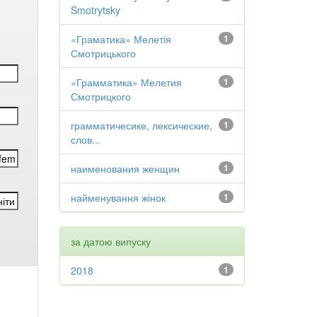
Smotrytsky
«Граматика» Мелетія
1
Смотрицького
«Грамматика» Мелетия
1
Смотрицкого
грамматичесике, лексические,
1
слов...
наименования женщин
1
найменування жінок
1
за датою випуску
2018
1