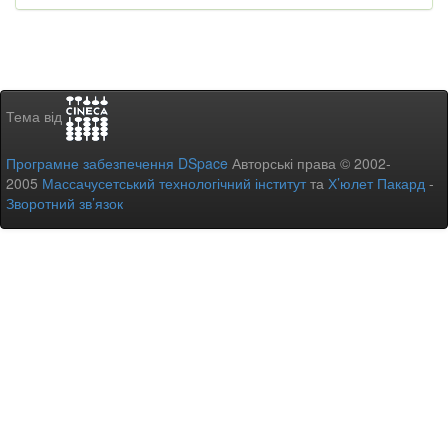
Тема від
Програмне забезпечення DSpace
Авторські права © 2002-
2005
Массачусетський технологічний інститут
та
Х’юлет Пакард
-
Зворотний зв’язок