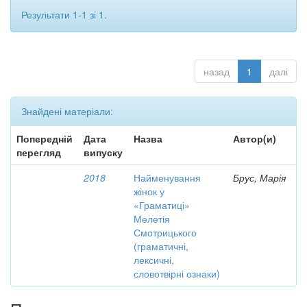
Результати 1-1 зі 1.
назад
1
далі
Знайдені матеріали:
Попередній
Дата
Назва
Автор(и)
перегляд
випуску
2018
Найменування
Брус, Марія
жінок у
«Граматиці»
Мелетія
Смотрицького
(граматичні,
лексичні,
словотвірні ознаки)