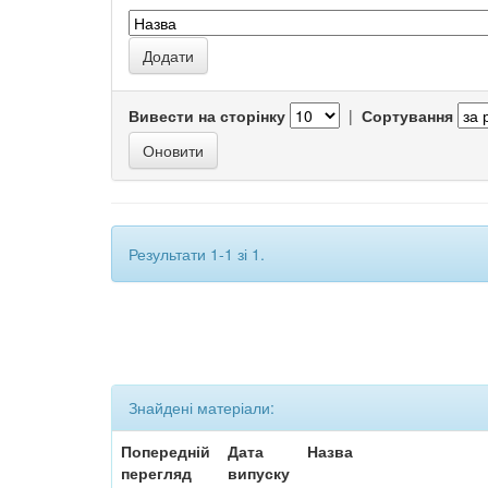
Вивести на сторінку
|
Сортування
Результати 1-1 зі 1.
Знайдені матеріали:
Попередній
Дата
Назва
перегляд
випуску