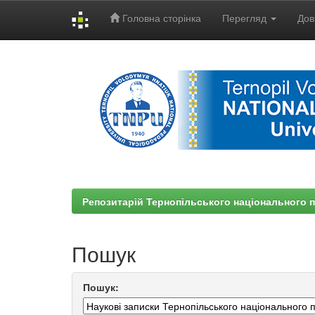
Головна сторінка
Перегляд
Дов
Skip
navigation
Репозитарій Тернопільського національного п
Пошук
Пошук: