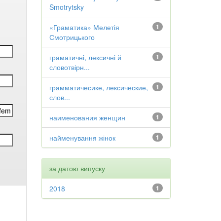
Smotrytsky
«Граматика» Мелетія
1
Смотрицького
граматичні, лексичні й
1
словотвірн...
грамматичесике, лексические,
1
слов...
наименования женщин
1
найменування жінок
1
за датою випуску
2018
1