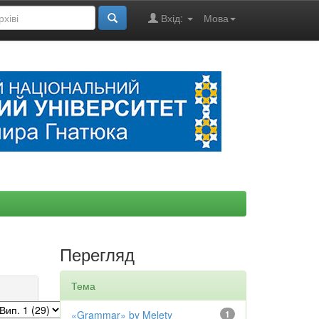
Вхід:
Мова
Перегляд
Тема
«Grammar» by Melety
1