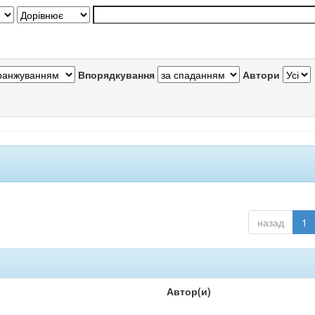
Впорядкування
Автори
назад
1
Автор(и)