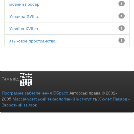
мовний простір
1
Украина XVII в.
1
Україна XVII ст.
1
языковое пространство
1
Тема від
Програмне забезпечення DSpace
Авторські права © 2002-
2005
Массачусетський технологічний інститут
та
Х’юлет Пакард
-
Зворотний зв’язок