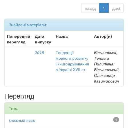
назад
1
далі
Знайдені матеріали:
Попередній
Дата
Назва
Автор(и)
перегляд
випуску
2018
Тенденції
Вільчинська,
мовного розвитку
Тетяна
і книгодрукування
Пилипівна;
в Україні XVII ст.
Вільчинський,
Олександр
Казимирович
Перегляд
Тема
книжный язык
1