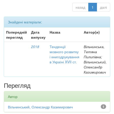
назад
1
далі
Знайдені матеріали:
Попередній
Дата
Назва
Автор(и)
перегляд
випуску
2018
Тенденції
Вільчинська,
мовного розвитку
Тетяна
і книгодрукування
Пилипівна;
в Україні XVII ст.
Вільчинський,
Олександр
Казимирович
Перегляд
Автор
Вільчинський, Олександр Казимирович
1