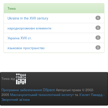
Тема
Ukraine in the XVII century
1
народнорозмовні елементи
1
Україна XVII ст.
1
языковое пространство
1
Тема від
Програмне забезпечення DSpace
Авторські права © 2002-
2005
Массачусетський технологічний інститут
та
Х’юлет Пакард
-
Зворотний зв’язок