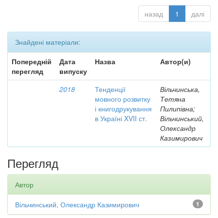
назад
1
далі
Знайдені матеріали:
Попередній
Дата
Назва
Автор(и)
перегляд
випуску
2018
Тенденції
Вільчинська,
мовного розвитку
Тетяна
і книгодрукування
Пилипівна;
в Україні XVII ст.
Вільчинський,
Олександр
Казимирович
Перегляд
Автор
Вільчинський, Олександр Казимирович
1