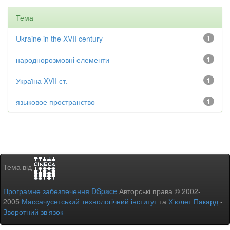
Тема
Ukraine in the XVII century
1
народнорозмовні елементи
1
Україна XVII ст.
1
языковое пространство
1
Тема від
Програмне забезпечення DSpace
Авторські права © 2002-
2005
Массачусетський технологічний інститут
та
Х’юлет Пакард
-
Зворотний зв’язок