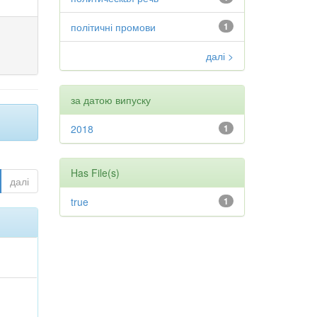
політичні промови
1
далі >
за датою випуску
2018
1
Has File(s)
далі
true
1