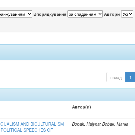
Впорядкування
Автори
назад
1
Автор(и)
INGUALISM AND BICULTURALISM
Bobak, Halyna; Bobak, Mariia
POLITICAL SPEECHES OF