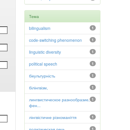
Тема
bilingualism
1
code-switching phenomenon
1
linguistic diversity
1
political speech
1
бікультурність
1
білінгвізм,
1
лингвистическое разнообразие,
1
фен...
лінгвістичне різноманіття
1
политическая речь
1