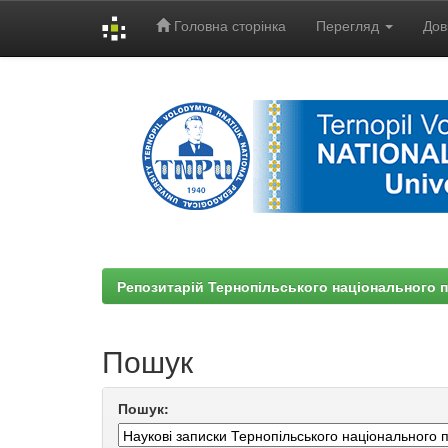
Головна сторінка
Перегляд
Дов
Skip
navigation
Репозитарій Тернопільського національного п
Пошук
Пошук: