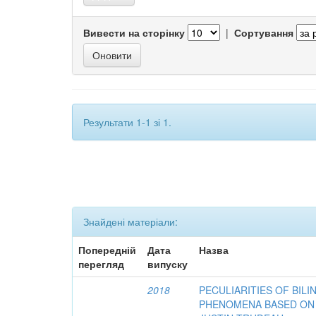
Вивести на сторінку
|
Сортування
Результати 1-1 зі 1.
Знайдені матеріали:
Попередній
Дата
Назва
перегляд
випуску
2018
PECULIARITIES OF BIL
PHENOMENA BASED ON 