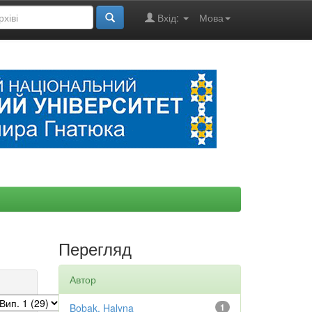
Вхід:
Мова
Перегляд
Автор
Bobak, Halyna
1